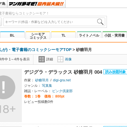
ア島
電子書籍ならコミックシーモア！
シーモア
BL
TL
ライトノベル
小説・実用書
コミックス
んが)・電子書籍のコミックシーモアTOP
>
砂糖羽月
4件中 1～4件を表示
詳細
画像
デジグラ・デラックス 砂糖羽月 004
作家：
砂糖羽月
/
digi-gra.net
ジャンル：
写真集
雑誌・レーベル：
ピンク倶楽部
巻数：
1巻
価格： 800pt
レビュー投稿数0件