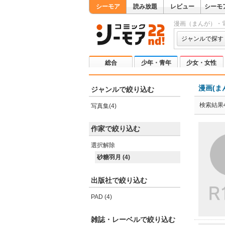
シーモア
読み放題
レビュー
シーモ
漫画（まんが）・
ジャンルで探す
総合
少年・青年
少女・女性
漫画(ま
ジャンルで絞り込む
検索結果
写真集(4)
作家で絞り込む
選択解除
砂糖羽月 (4)
出版社で絞り込む
PAD (4)
雑誌・レーベルで絞り込む