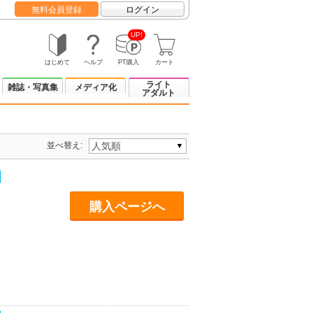
無料会員登録
ログイン
UP!
はじめて
ヘルプ
PT購入
カート
ライト
雑誌・写真集
メディア化
アダルト
並べ替え:
購入ページへ