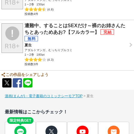
1～2巻
150pt
(4.8)
投稿数4件
遭難中、することはSEXだけ～裸のお姉さんた
ちとあっためあお?【フルカラー】
夏生
アダルトマンガ、むっちりプルコミ
1～2巻
180pt
(4.3)
投稿数3件
この作品をシェアしよう
漫画(まんが)・電子書籍のコミックシーモアTOP
夏生
最新情報はここからチェック！
限定特典GET