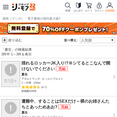
検索
はじめて
カート
ログイン
会員登録
漫画（マンガ）・電子書籍が国内最大級!!
絞り込む
並べ替え:
「夏生」の検索結果
3件中 1～3件を表示
揺れるロッカーJK入り!?※シてるとこなんで開
けないでください
夏生
アダルトマンガ、むっちりプルコミ
1～10巻
150pt
(4.7)
投稿数548件
遭難中、することはSEXだけ～裸のお姉さんた
ちとあっためあお?
夏生
アダルトマンガ、むっちりプルコミ