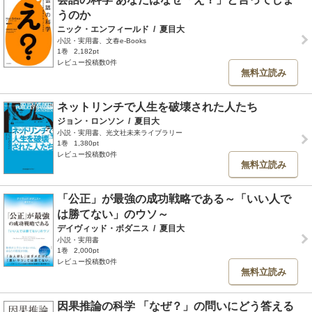
うのか
ニック・エンフィールド
/
夏目大
小説・実用書、文春e-Books
1巻
2,182pt
レビュー投稿数0件
無料立読み
ネットリンチで人生を破壊された人たち
ジョン・ロンソン
/
夏目大
小説・実用書、光文社未来ライブラリー
1巻
1,380pt
レビュー投稿数0件
無料立読み
「公正」が最強の成功戦略である～「いい人で
は勝てない」のウソ～
デイヴィッド・ボダニス
/
夏目大
小説・実用書
1巻
2,000pt
レビュー投稿数0件
無料立読み
因果推論の科学 「なぜ？」の問いにどう答える