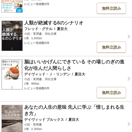
レビュー投稿数0件
無料立読み
人類が絶滅する6のシナリオ
フレッド・グテル
/
夏目大
小説・実用書、河出文庫
1巻
1,000pt
レビュー投稿数0件
無料立読み
脳はいいかげんにできている その場しのぎの進
化が生んだ人間らしさ
デイヴィッド・Ｊ・リンデン
/
夏目大
小説・実用書、河出文庫
1巻
980pt
レビュー投稿数0件
無料立読み
あなたの人生の意味 先人に学ぶ「惜しまれる生
き方」
デイヴィッド ブルックス
/
夏目大
小説・実用書
1巻
2,300pt