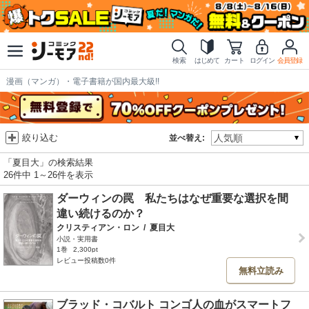
検索
はじめて
カート
ログイン
会員登録
漫画（マンガ）・電子書籍が国内最大級!!
絞り込む
並べ替え:
「夏目大」の検索結果
26件中 1～26件を表示
ダーウィンの罠 私たちはなぜ重要な選択を間
違い続けるのか？
クリスティアン・ロン
/
夏目大
小説・実用書
1巻
2,300pt
レビュー投稿数0件
無料立読み
ブラッド・コバルト コンゴ人の血がスマートフ