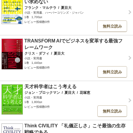
い求めない
フランク・マルテラ
/
夏目大
小説・実用書、ハーパーコリンズ・ジャパン
1巻
1,700pt
レビュー投稿数0件
無料立読み
TRANSFORM AIでビジネスを変革する最強フ
レームワーク
クリス・ダフィ
/
夏目大
小説・実用書
1巻
1,440pt
レビュー投稿数0件
無料立読み
天才科学者はこう考える
ジョン・ブロックマン
/
夏目大
/
花塚恵
小説・実用書
1巻
1,800pt
レビュー投稿数0件
無料立読み
Think CIVILITY 「礼儀正しさ」こそ最強の生存
戦略である