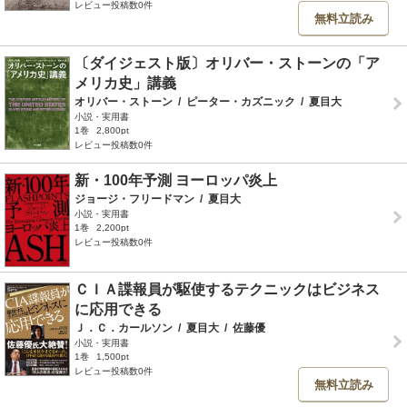
レビュー投稿数0件
無料立読み
〔ダイジェスト版〕オリバー・ストーンの「ア
メリカ史」講義
オリバー・ストーン
/
ピーター・カズニック
/
夏目大
小説・実用書
1巻
2,800pt
レビュー投稿数0件
新・100年予測 ヨーロッパ炎上
ジョージ・フリードマン
/
夏目大
小説・実用書
1巻
2,200pt
レビュー投稿数0件
ＣＩＡ諜報員が駆使するテクニックはビジネス
に応用できる
Ｊ．Ｃ．カールソン
/
夏目大
/
佐藤優
小説・実用書
1巻
1,500pt
レビュー投稿数0件
無料立読み