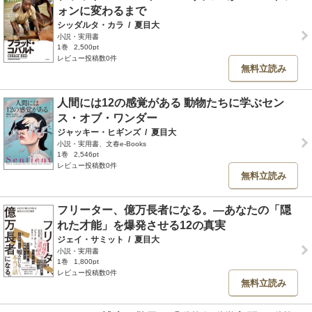
ォンに変わるまで
シッダルタ・カラ
/
夏目大
小説・実用書
1巻
2,500pt
レビュー投稿数0件
無料立読み
人間には12の感覚がある 動物たちに学ぶセン
ス・オブ・ワンダー
ジャッキー・ヒギンズ
/
夏目大
小説・実用書、文春e-Books
1巻
2,546pt
レビュー投稿数0件
無料立読み
フリーター、億万長者になる。―あなたの「隠
れた才能」を爆発させる12の真実
ジェイ・サミット
/
夏目大
小説・実用書
1巻
1,800pt
レビュー投稿数0件
無料立読み