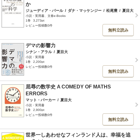
か
ジューディア・パール
/
ダナ・マッケンジー
/
松尾豊
/
夏目大
小説・実用書、文春e-Books
1巻
3,273pt
レビュー投稿数0件
無料立読み
デマの影響力
シナン・アラル
/
夏目大
小説・実用書
1巻
2,200pt
レビュー投稿数0件
無料立読み
屈辱の数学史 A COMEDY OF MATHS
ERRORS
マット・パーカー
/
夏目大
小説・実用書
1巻
2,900pt
レビュー投稿数0件
無料立読み
世界一しあわせなフィンランド人は、幸福を追