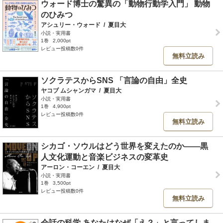
ウォード博士の驚異の「動物行動学入門」 動物
のひみつ
アシュリー・ウォード
/
夏目大
小説・実用書
1巻
2,000pt
レビュー投稿数0件
無料立読み
ソクラテスからSNS 「言論の自由」全史
ヤコブ ムシャンガマ
/
夏目大
小説・実用書
1巻
4,900pt
レビュー投稿数0件
無料立読み
シカゴ・ソウルはどう世界を変えたのか――黒
人文化運動と音楽ビジネスの変革史
アーロン・コーエン
/
夏目大
小説・実用書
1巻
3,500pt
レビュー投稿数0件
無料立読み
会話の科学 あなたはなぜ「え？」と言ってしま