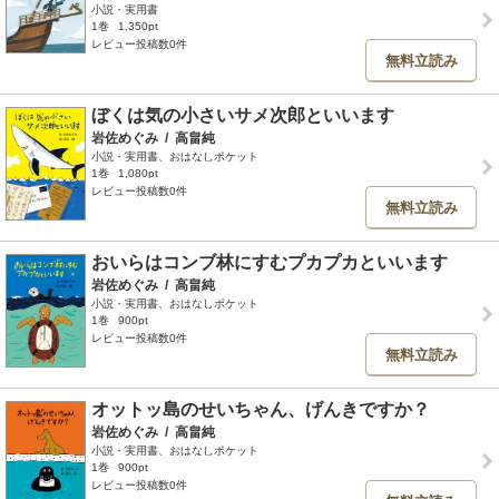
小説・実用書
1巻
1,350pt
レビュー投稿数0件
無料立読み
ぼくは気の小さいサメ次郎といいます
岩佐めぐみ
/
高畠純
小説・実用書、おはなしポケット
1巻
1,080pt
レビュー投稿数0件
無料立読み
おいらはコンブ林にすむプカプカといいます
岩佐めぐみ
/
高畠純
小説・実用書、おはなしポケット
1巻
900pt
レビュー投稿数0件
無料立読み
オットッ島のせいちゃん、げんきですか？
岩佐めぐみ
/
高畠純
小説・実用書、おはなしポケット
1巻
900pt
レビュー投稿数0件