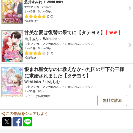
悠井すみれ
/
WithLinks
女性マンガ、comico
1～40巻
0pt～60pt
(5.0)
投稿数1件
甘美な愛は復讐の果てに【タテヨミ】
吉井あん
/
WithLinks
少女マンガ、マンガBANG!/マンガBANGコミックス
1～43巻
0pt～60pt
(4.3)
投稿数4件
恨まれ聖女なのに救えなかった国の年下公王様
に求婚されました【タテヨミ】
WithLinks
/
中村しお
少女マンガ、マンガBANG!/マンガBANGコミックス
1～30巻
60pt
レビュー投稿数0件
無料立読み
この作品をシェアしよう