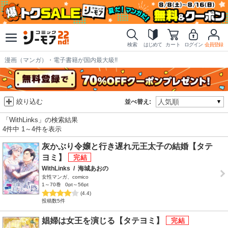
検索
はじめて
カート
ログイン
会員登録
漫画（マンガ）・電子書籍が国内最大級!!
絞り込む
並べ替え:
「WithLinks」の検索結果
4件中 1～4件を表示
灰かぶり令嬢と行き遅れ元王太子の結婚【タテ
ヨミ】
WithLinks
/
海城あおの
女性マンガ、comico
1～70巻
0pt～56pt
(4.4)
投稿数5件
娼婦は女王を演じる【タテヨミ】