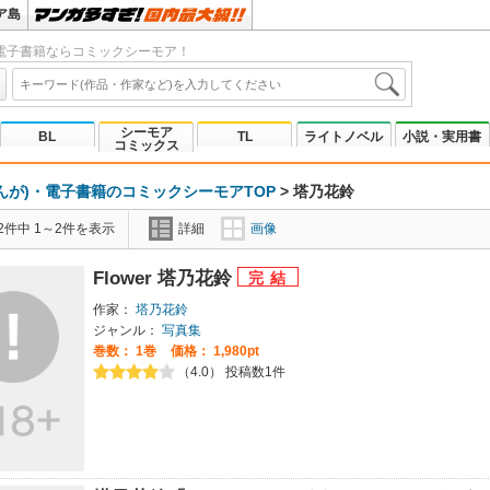
ア島
電子書籍ならコミックシーモア！
シーモア
BL
TL
ライトノベル
小説・実用書
コミックス
んが)・電子書籍のコミックシーモアTOP
>
塔乃花鈴
2件中 1～2件を表示
詳細
画像
Flower 塔乃花鈴
作家：
塔乃花鈴
ジャンル：
写真集
巻数：
1巻
価格： 1,980pt
（4.0） 投稿数1件