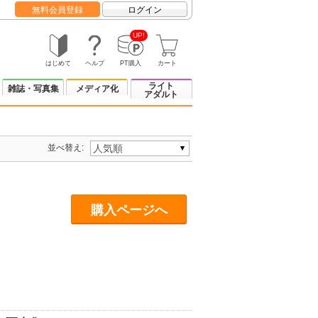
無料会員登録
ログイン
UP!
はじめて
ヘルプ
PT購入
カート
ライト
雑誌・写真集
メディア化
アダルト
並べ替え:
購入ページへ