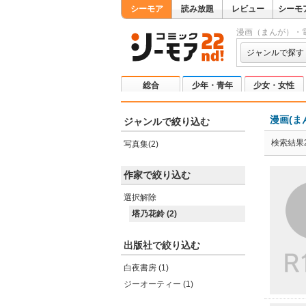
シーモア
読み放題
レビュー
シーモ
漫画（まんが）・
ジャンルで探す
総合
少年・青年
少女・女性
漫画(ま
ジャンルで絞り込む
検索結果
写真集(2)
作家で絞り込む
選択解除
塔乃花鈴 (2)
出版社で絞り込む
白夜書房 (1)
ジーオーティー (1)