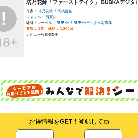
塔乃花鈴「ファーストテイク」 BUBKAデジタ
作家：
塔乃花鈴
/
高橋慶佑
ジャンル：
写真集
雑誌・レーベル：
BUBKA
/
BUBKAデジタル写真集
巻数：
1巻
価格： 1,200pt
レビュー投稿数0件
お得情報をGET！登録してね