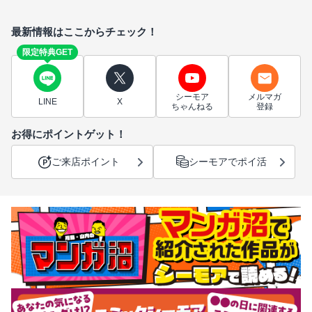
最新情報はここからチェック！
限定特典GET
シーモア
メルマガ
LINE
X
ちゃんねる
登録
お得にポイントゲット！
ご来店ポイント
シーモアでポイ活