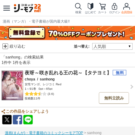
検索
はじめて
カート
ログイン
会員登録
漫画（マンガ）・電子書籍が国内最大級!!
絞り込む
並べ替え:
「sanhong」の検索結果
1件中 1件を表示
夜呀～咲き乱れる王の花～【タテヨミ】
choya
/
sanhong
女性マンガ、レジコミ Red
1～91巻
0pt～65pt
(3.6)
無料立読み
投稿数11件
この作品をシェアしよう
漫画(まんが)・電子書籍のコミックシーモアTOP
sanhong