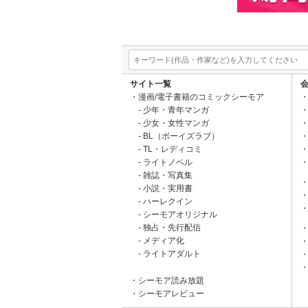
サイト一覧
漫画/電子書籍のコミックシーモア
少年・青年マンガ
少女・女性マンガ
BL（ボーイズラブ）
TL・レディコミ
ライトノベル
雑誌・写真集
小説・実用書
ハーレクイン
シーモアオリジナル
独占・先行配信
メディア化
ライトアダルト
シーモア読み放題
シーモアレビュー