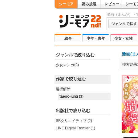
シーモア
読み放題
レビュー
シーモ
漫画（まんが）・
ジャンルで探す
総合
少年・青年
少女・女性
漫画(ま
ジャンルで絞り込む
検索結果
少女マンガ(3)
作家で絞り込む
選択解除
taeso-jung (3)
出版社で絞り込む
SBクリエイティブ (2)
LINE Digital Frontier (1)