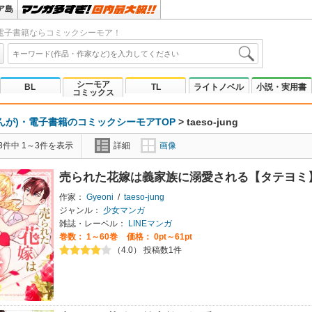
ア島
電子書籍ならコミックシーモア！
シーモア
BL
TL
ライトノベル
小説・実用書
コミックス
んが)・電子書籍のコミックシーモアTOP
>
taeso-jung
3件中 1～3件を表示
詳細
画像
売られた花嫁は義家族に溺愛される【タテヨミ
作家：
Gyeoni
/
taeso-jung
ジャンル：
少女マンガ
雑誌・レーベル：
LINEマンガ
巻数：
1～60巻
価格： 0pt～61pt
（4.0） 投稿数1件