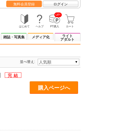
無料会員登録
ログイン
UP!
はじめて
ヘルプ
PT購入
カート
ライト
雑誌・写真集
メディア化
アダルト
並べ替え:
】
購入ページへ