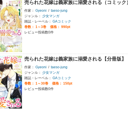
売られた花嫁は義家族に溺愛される（コミック
作家：
Gyeoni
/
taeso-jung
ジャンル：
少女マンガ
雑誌・レーベル：
GAコミック
巻数：
1～3巻
価格： 990pt
レビュー投稿数0件
売られた花嫁は義家族に溺愛される【分冊版】
作家：
Gyeoni
/
taeso-jung
ジャンル：
少女マンガ
雑誌・レーベル：
GAコミック
巻数：
1～30巻
価格： 150pt
レビュー投稿数0件