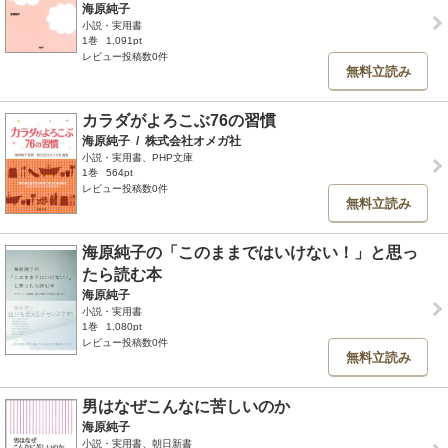
海原純子
小説・実用書
1巻
1,091pt
レビュー投稿数0件
無料立読み
カラダがよろこぶ76の習慣
海原純子
/
株式会社オメガ社
小説・実用書、PHP文庫
1巻
564pt
レビュー投稿数0件
無料立読み
海原純子の「このままではいけない！」と思っ
たら読む本
海原純子
小説・実用書
1巻
1,080pt
レビュー投稿数0件
無料立読み
男はなぜこんなに苦しいのか
海原純子
小説・実用書、朝日新書