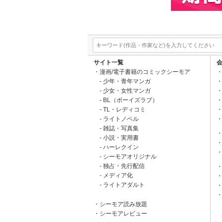
サイト一覧
漫画/電子書籍のコミックシーモア
少年・青年マンガ
少女・女性マンガ
BL（ボーイズラブ）
TL・レディコミ
ライトノベル
雑誌・写真集
小説・実用書
ハーレクイン
シーモアオリジナル
独占・先行配信
メディア化
ライトアダルト
シーモア読み放題
シーモアレビュー