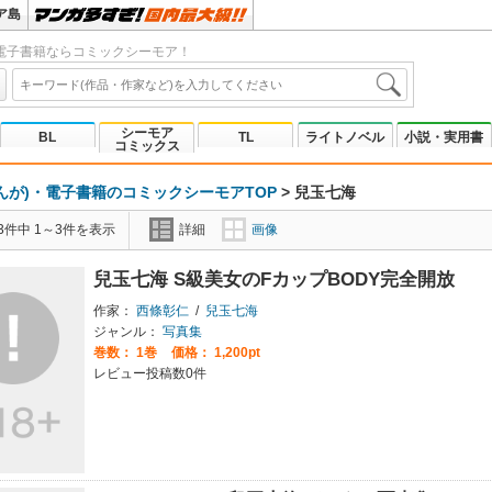
ア島
電子書籍ならコミックシーモア！
シーモア
BL
TL
ライトノベル
小説・実用書
コミックス
んが)・電子書籍のコミックシーモアTOP
>
兒玉七海
3件中 1～3件を表示
詳細
画像
兒玉七海 S級美女のFカップBODY完全開放
作家：
西條彰仁
/
兒玉七海
ジャンル：
写真集
巻数：
1巻
価格： 1,200pt
レビュー投稿数0件