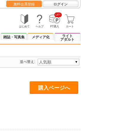
無料会員登録
ログイン
UP!
はじめて
ヘルプ
PT購入
カート
ライト
雑誌・写真集
メディア化
アダルト
並べ替え:
購入ページへ