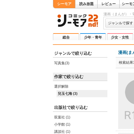
シーモア
読み放題
レビュー
シーモ
漫画（まんが）・
ジャンルで探す
総合
少年・青年
少女・女性
漫画(ま
ジャンルで絞り込む
検索結果
写真集(3)
作家で絞り込む
選択解除
兒玉七海 (3)
出版社で絞り込む
双葉社 (1)
小学館 (1)
講談社 (1)