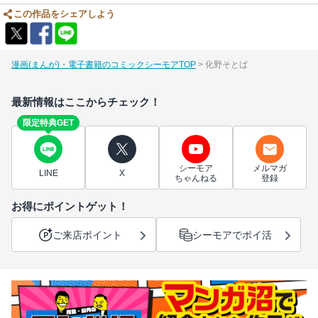
この作品をシェアしよう
漫画(まんが)・電子書籍のコミックシーモアTOP
化野そとば
最新情報はここからチェック！
限定特典GET
シーモア
メルマガ
LINE
X
ちゃんねる
登録
お得にポイントゲット！
ご来店ポイント
シーモアでポイ活