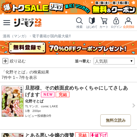
検索
はじめて
カート
ログイン
会員登録
漫画（マンガ）・電子書籍が国内最大級!!
絞り込む
並べ替え:
「化野そとば」の検索結果
7件中 1～7件を表示
旦那様、その鉄面皮めちゃくちゃにしてさしあ
げます
化野そとば
TLマンガ、comic LAKE
1巻
200pt
レビュー投稿数0件
無料立読み
とある悪い令嬢の復讐