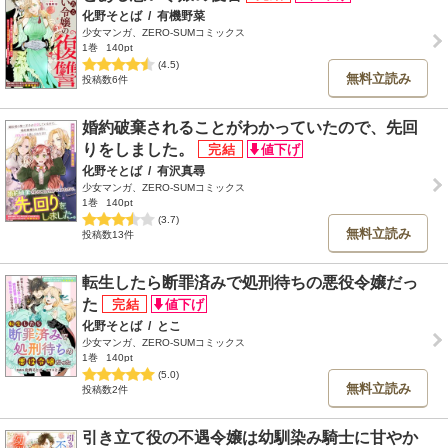
化野そとば
/
有機野菜
少女マンガ、ZERO-SUMコミックス
1巻
140pt
(4.5)
無料立読み
投稿数6件
婚約破棄されることがわかっていたので、先回
りをしました。
化野そとば
/
有沢真尋
少女マンガ、ZERO-SUMコミックス
1巻
140pt
(3.7)
無料立読み
投稿数13件
転生したら断罪済みで処刑待ちの悪役令嬢だっ
た
化野そとば
/
とこ
少女マンガ、ZERO-SUMコミックス
1巻
140pt
(5.0)
無料立読み
投稿数2件
引き立て役の不遇令嬢は幼馴染み騎士に甘やか