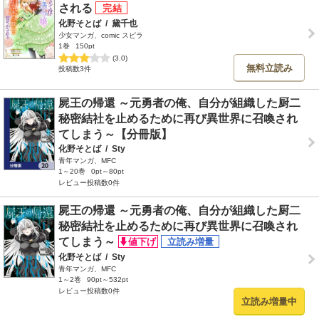
される
化野そとば
/
黛千也
少女マンガ、comic スピラ
1巻
150pt
(3.0)
無料立読み
投稿数3件
屍王の帰還 ～元勇者の俺、自分が組織した厨二
秘密結社を止めるために再び異世界に召喚され
てしまう～【分冊版】
化野そとば
/
Sty
青年マンガ、MFC
1～20巻
0pt～80pt
レビュー投稿数0件
屍王の帰還 ～元勇者の俺、自分が組織した厨二
秘密結社を止めるために再び異世界に召喚され
てしまう～
化野そとば
/
Sty
青年マンガ、MFC
1～2巻
90pt～532pt
レビュー投稿数0件
立読み増量中