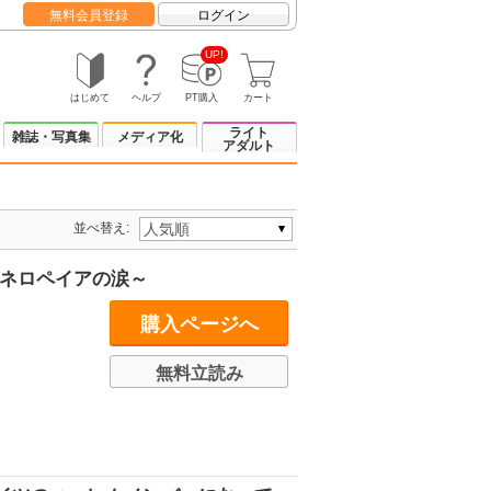
無料会員登録
ログイン
UP!
はじめて
ヘルプ
PT購入
カート
ライト
雑誌・写真集
メディア化
アダルト
並べ替え:
ペネロペイアの涙～
購入ページへ
無料立読み