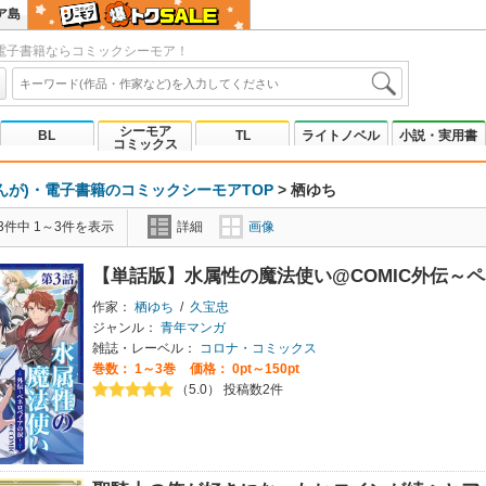
ア島
電子書籍ならコミックシーモア！
シーモア
BL
TL
ライトノベル
小説・実用書
コミックス
んが)・電子書籍のコミックシーモアTOP
>
栖ゆち
3件中 1～3件を表示
詳細
画像
【単話版】水属性の魔法使い@COMIC外伝～
作家：
栖ゆち
/
久宝忠
ジャンル：
青年マンガ
雑誌・レーベル：
コロナ・コミックス
巻数：
1～3巻
価格： 0pt～150pt
（5.0） 投稿数2件