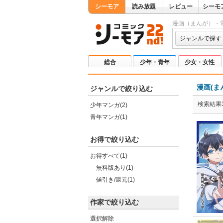
シーモア
読み放題
レビュー
シーモ
漫画（まんが）・
ジャンルで探す
総合
少年・青年
少女・女性
漫画(ま
ジャンルで絞り込む
検索結果
少年マンガ(2)
青年マンガ(1)
お得で絞り込む
お得すべて(1)
無料版あり(1)
値引き/還元(1)
作家で絞り込む
選択解除