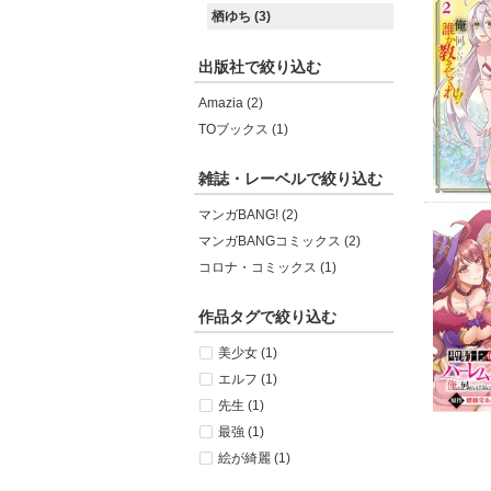
栖ゆち (3)
出版社で絞り込む
Amazia (2)
TOブックス (1)
雑誌・レーベルで絞り込む
マンガBANG! (2)
マンガBANGコミックス (2)
コロナ・コミックス (1)
作品タグで絞り込む
美少女 (1)
エルフ (1)
先生 (1)
最強 (1)
絵が綺麗 (1)