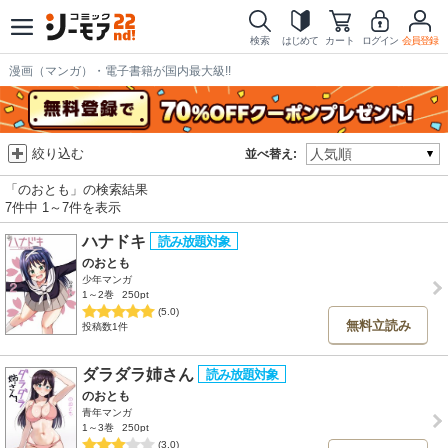
検索
はじめて
カート
ログイン
会員登録
漫画（マンガ）・電子書籍が国内最大級!!
絞り込む
並べ替え:
「のおとも」の検索結果
7件中 1～7件を表示
ハナドキ
のおとも
少年マンガ
1～2巻
250pt
(5.0)
無料立読み
投稿数1件
ダラダラ姉さん
のおとも
青年マンガ
1～3巻
250pt
(3.0)