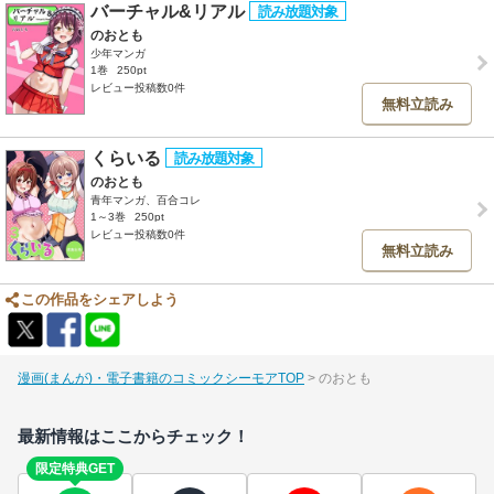
バーチャル&リアル
のおとも
少年マンガ
1巻
250pt
レビュー投稿数0件
無料立読み
くらいる
のおとも
青年マンガ、百合コレ
1～3巻
250pt
レビュー投稿数0件
無料立読み
この作品をシェアしよう
漫画(まんが)・電子書籍のコミックシーモアTOP
のおとも
最新情報はここからチェック！
限定特典GET