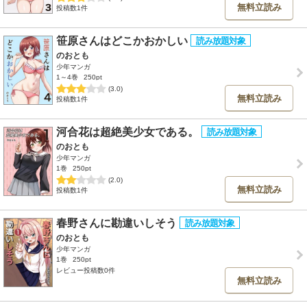
無料立読み
投稿数1件
笹原さんはどこかおかしい
のおとも
少年マンガ
1～4巻
250pt
(3.0)
無料立読み
投稿数1件
河合花は超絶美少女である。
のおとも
少年マンガ
1巻
250pt
(2.0)
無料立読み
投稿数1件
春野さんに勘違いしそう
のおとも
少年マンガ
1巻
250pt
レビュー投稿数0件
無料立読み