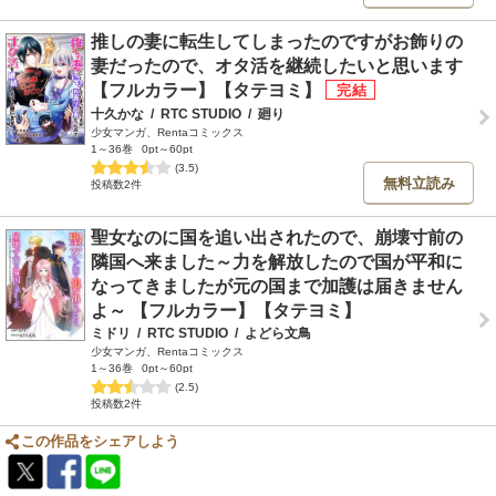
推しの妻に転生してしまったのですがお飾りの
妻だったので、オタ活を継続したいと思います
【フルカラー】【タテヨミ】
十久かな
/
RTC STUDIO
/
廻り
少女マンガ、Rentaコミックス
1～36巻
0pt～60pt
(3.5)
無料立読み
投稿数2件
聖女なのに国を追い出されたので、崩壊寸前の
隣国へ来ました～力を解放したので国が平和に
なってきましたが元の国まで加護は届きません
よ～ 【フルカラー】【タテヨミ】
ミドリ
/
RTC STUDIO
/
よどら文鳥
少女マンガ、Rentaコミックス
1～36巻
0pt～60pt
(2.5)
投稿数2件
この作品をシェアしよう