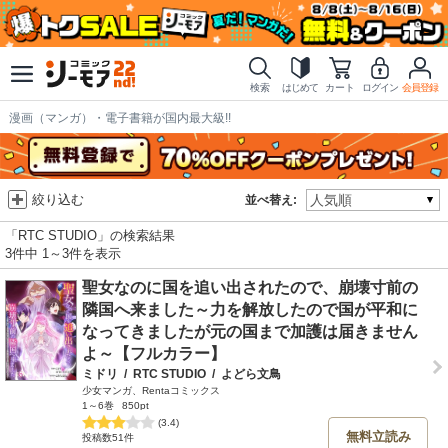
検索
はじめて
カート
ログイン
会員登録
漫画（マンガ）・電子書籍が国内最大級!!
絞り込む
並べ替え:
「RTC STUDIO」の検索結果
3件中 1～3件を表示
聖女なのに国を追い出されたので、崩壊寸前の
隣国へ来ました～力を解放したので国が平和に
なってきましたが元の国まで加護は届きません
よ～【フルカラー】
ミドリ
/
RTC STUDIO
/
よどら文鳥
少女マンガ、Rentaコミックス
1～6巻
850pt
(3.4)
無料立読み
投稿数51件