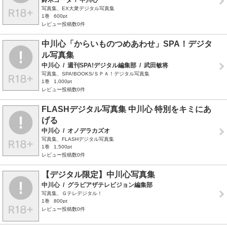
鈴木ゴータ
/
中川心
写真集、EX大衆デジタル写真集
1巻
600pt
レビュー投稿数0件
中川心「からいものつめあわせ」SPA！デジタ
ル写真集
中川心
/
週刊SPA!デジタル編集部
/
武田敏将
写真集、SPA!BOOKS/ＳＰＡ！デジタル写真集
1巻
1,000pt
レビュー投稿数0件
FLASHデジタル写真集 中川心 特別をキミにあ
げる
中川心
/
オノデラカズオ
写真集、FLASHデジタル写真集
1巻
1,500pt
レビュー投稿数0件
【デジタル限定】中川心写真集
中川心
/
グラビアザテレビジョン編集部
写真集、Ｇテレデジタル！
1巻
800pt
レビュー投稿数0件