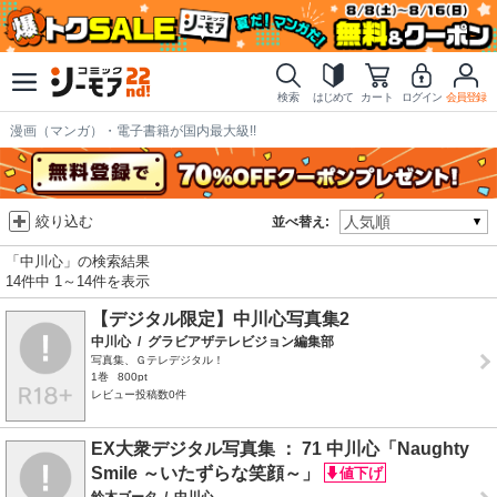
検索
はじめて
カート
ログイン
会員登録
漫画（マンガ）・電子書籍が国内最大級!!
絞り込む
並べ替え:
「中川心」の検索結果
14件中 1～14件を表示
【デジタル限定】中川心写真集2
中川心
/
グラビアザテレビジョン編集部
写真集、Ｇテレデジタル！
1巻
800pt
レビュー投稿数0件
EX大衆デジタル写真集 ： 71 中川心「Naughty
Smile ～いたずらな笑顔～」