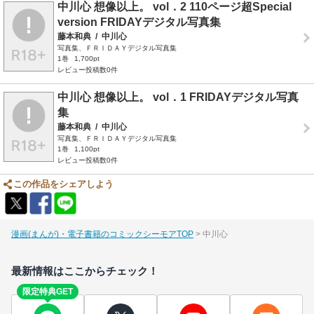
中川心 想像以上。 vol．2 110ページ超Special
version FRIDAYデジタル写真集
藤本和典
/
中川心
写真集、ＦＲＩＤＡＹデジタル写真集
1巻
1,700pt
レビュー投稿数0件
中川心 想像以上。 vol．1 FRIDAYデジタル写真
集
藤本和典
/
中川心
写真集、ＦＲＩＤＡＹデジタル写真集
1巻
1,100pt
レビュー投稿数0件
この作品をシェアしよう
漫画(まんが)・電子書籍のコミックシーモアTOP
中川心
最新情報はここからチェック！
限定特典GET