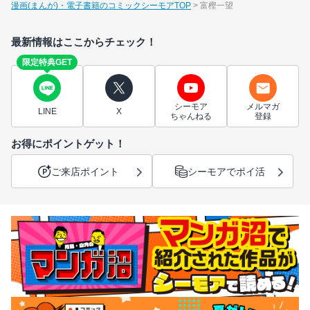
漫画(まんが)・電子書籍のコミックシーモアTOP
富樫一望
最新情報はここからチェック！
限定特典GET
シーモア
メルマガ
LINE
X
ちゃんねる
登録
お得にポイントゲット！
ご来店ポイント
シーモアでポイ活