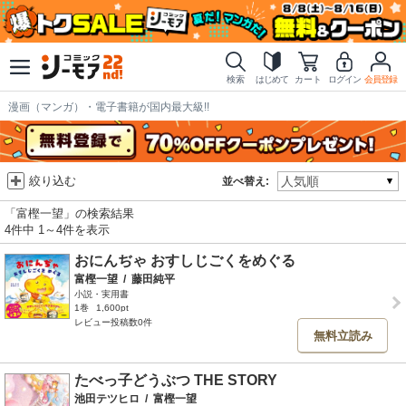
検索
はじめて
カート
ログイン
会員登録
漫画（マンガ）・電子書籍が国内最大級!!
絞り込む
並べ替え:
「富樫一望」の検索結果
4件中 1～4件を表示
おにんぢゃ おすしじごくをめぐる
富樫一望
/
藤田純平
小説・実用書
1巻
1,600pt
レビュー投稿数0件
無料立読み
たべっ子どうぶつ THE STORY
池田テツヒロ
/
富樫一望