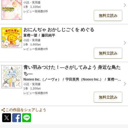
小説・実用書
1巻
1,100pt
レビュー投稿数0件
無料立読み
おにんぢゃ おかしじごくを めぐる
富樫一望
/
藤田純平
小説・実用書
1巻
1,600pt
レビュー投稿数0件
無料立読み
青い羽みつけた！―さがしてみよう 身近な鳥た
ち―
Noovo Inc.（ノーヴォ）
/
宇田英男（Noovo Inc.）
/
富樫一望
/
上
小説・実用書
1巻
1,200pt
レビュー投稿数0件
無料立読み
この作品をシェアしよう