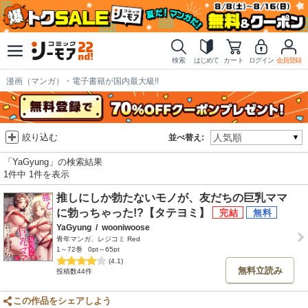
検索
はじめて
カート
ログイン
会員登録
漫画（マンガ）・電子書籍が国内最大級!!
絞り込む
並べ替え:
「YaGyung」の検索結果
1件中 1件を表示
推しにしか勃たないモノが、友だちの巨乳ママ
に勃っちゃった!?【タテヨミ】
YaGyung
/
wooniwoose
青年マンガ、レジコミ Red
1～72巻
0pt～65pt
(4.1)
無料立読み
投稿数44件
この作品をシェアしよう