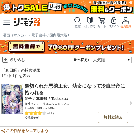
検索
はじめて
カート
ログイン
会員登録
漫画（マンガ）・電子書籍が国内最大級!!
絞り込む
並べ替え:
「真田彩」の検索結果
1件中 1件を表示
裏切られた悪徳王女、幼女になって冷血皇帝に
拾われる
琴子
/
真田彩
/
Tsubasa.v
女性マンガ、リュエルコミックス
1～4巻
700pt～740pt
(4.1)
無料立読み
投稿数60件
この作品をシェアしよう