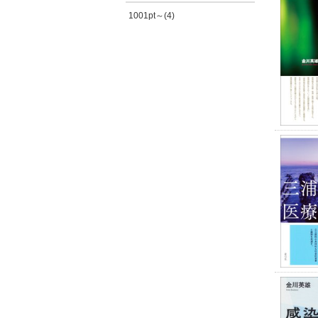
1001pt～(4)