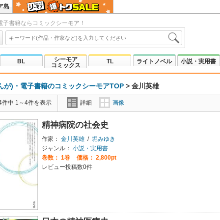
ア島
電子書籍ならコミックシーモア！
シーモア
BL
TL
ライトノベル
小説・実用書
コミックス
んが)・電子書籍のコミックシーモアTOP
>
金川英雄
4件中 1～4件を表示
詳細
画像
精神病院の社会史
作家：
金川英雄
/
堀みゆき
ジャンル：
小説・実用書
巻数：
1巻
価格： 2,800pt
レビュー投稿数0件