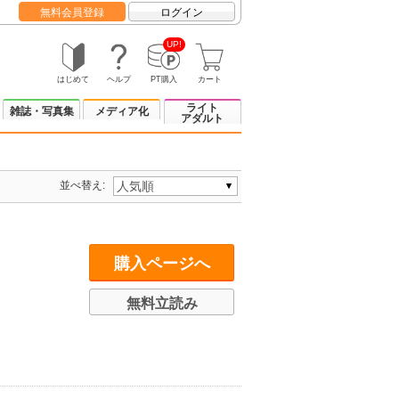
無料会員登録
ログイン
UP!
はじめて
ヘルプ
PT購入
カート
ライト
雑誌・写真集
メディア化
アダルト
並べ替え:
購入ページへ
無料立読み