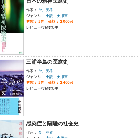
日本の精神医療史
作家：
金川英雄
ジャンル：
小説・実用書
巻数：
1巻
価格： 2,000pt
レビュー投稿数0件
三浦半島の医療史
作家：
金川英雄
ジャンル：
小説・実用書
巻数：
1巻
価格： 2,400pt
レビュー投稿数0件
感染症と隔離の社会史
作家：
金川英雄