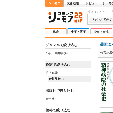
シーモア
読み放題
レビュー
シーモ
漫画（まんが）・
ジャンルで探す
総合
少年・青年
少女・女性
漫画(ま
ジャンルで絞り込む
検索結果
小説・実用書(4)
作家で絞り込む
選択解除
金川英雄 (4)
出版社で絞り込む
青弓社 (4)
価格で絞り込む