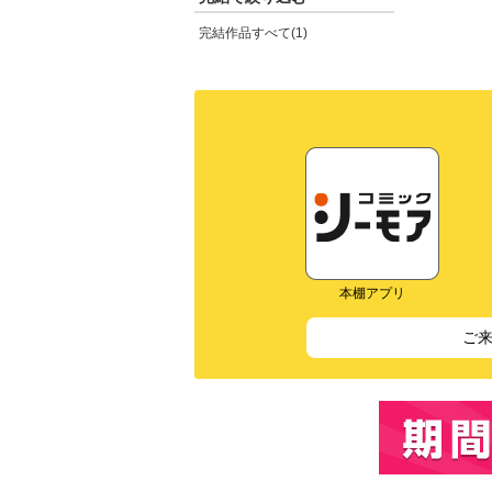
完結作品すべて(1)
本棚アプリ
ご