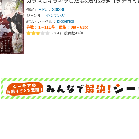
カラスはキラキラしたものがお好き【タテヨミ
作家：
MIZU
/
SSISSI
ジャンル：
少女マンガ
雑誌・レーベル：
piccomics
巻数：
1～111巻
価格： 0pt～61pt
（3.4） 投稿数43件