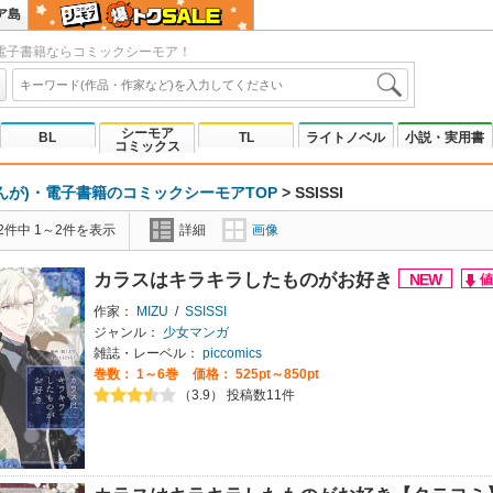
ア島
電子書籍ならコミックシーモア！
シーモア
BL
TL
ライトノベル
小説・実用書
コミックス
んが)・電子書籍のコミックシーモアTOP
>
SSISSI
2件中 1～2件を表示
詳細
画像
カラスはキラキラしたものがお好き
作家：
MIZU
/
SSISSI
ジャンル：
少女マンガ
雑誌・レーベル：
piccomics
巻数：
1～6巻
価格： 525pt～850pt
（3.9） 投稿数11件