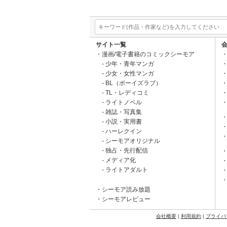
サイト一覧
漫画/電子書籍のコミックシーモア
少年・青年マンガ
少女・女性マンガ
BL（ボーイズラブ）
TL・レディコミ
ライトノベル
雑誌・写真集
小説・実用書
ハーレクイン
シーモアオリジナル
独占・先行配信
メディア化
ライトアダルト
シーモア読み放題
シーモアレビュー
会社概要
|
利用規約
|
プライバ