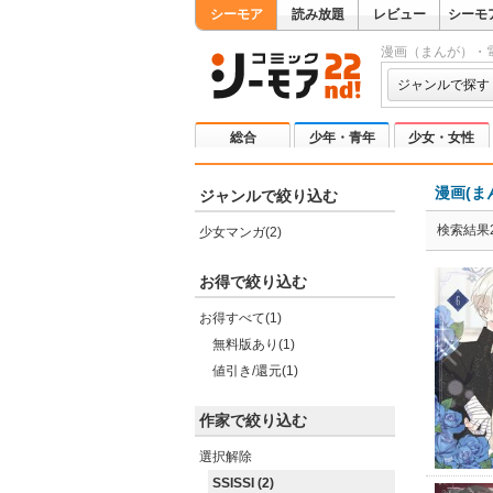
シーモア
読み放題
レビュー
シーモ
漫画（まんが）・
ジャンルで探す
総合
少年・青年
少女・女性
漫画(ま
ジャンルで絞り込む
検索結果
少女マンガ(2)
お得で絞り込む
お得すべて(1)
無料版あり(1)
値引き/還元(1)
作家で絞り込む
選択解除
SSISSI (2)