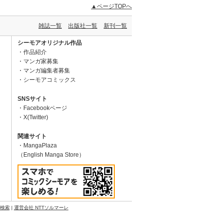
▲ページTOPへ
雑誌一覧
出版社一覧
新刊一覧
シーモアオリジナル作品
作品紹介
マンガ家募集
マンガ編集者募集
シーモアコミックス
SNSサイト
Facebookページ
X(Twitter)
関連サイト
MangaPlaza
（English Manga Store）
N検索
|
運営会社 NTTソルマーレ