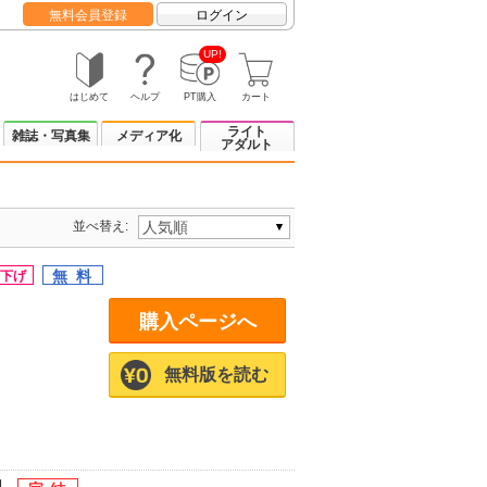
無料会員登録
ログイン
UP!
はじめて
ヘルプ
PT購入
カート
ライト
雑誌・写真集
メディア化
アダルト
並べ替え:
購入ページへ
無料版を読む