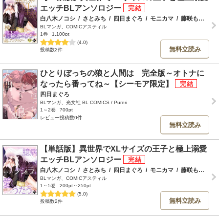
エッチBLアンソロジー
白八木ノコシ
/
さとみち
/
四日まぐろ
/
モニカマ
/
藤咲もえ
/
ア
BLマンガ、COMICアスティル
1巻
1,100pt
(4.0)
無料立読み
投稿数2件
ひとりぼっちの狼と人間は 完全版～オトナに
なったら番ってね～【シーモア限定】
四日まぐろ
BLマンガ、光文社 BL COMICS / Pureri
1～2巻
700pt
レビュー投稿数0件
無料立読み
【単話版】異世界でXLサイズの王子と極上溺愛
エッチBLアンソロジー
白八木ノコシ
/
さとみち
/
四日まぐろ
/
モニカマ
/
藤咲もえ
/
ア
BLマンガ、COMICアスティル
1～5巻
200pt～250pt
(5.0)
無料立読み
投稿数2件