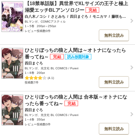
【18禁単話版】異世界でXLサイズの王子と極上
溺愛エッチBLアンソロジー
白八木ノコシ
/
さとみち
/
四日まぐろ
/
モニカマ
/
藤咲もえ
/
ア
BLマンガ、COMICアスティル
1～5巻
200pt～250pt
レビュー投稿数0件
無料立読み
ひとりぼっちの狼と人間は～オトナになったら
番ってね～
四日まぐろ
BLマンガ、光文社 BL COMICS / Pureri
1～8巻
200pt
(4.1)
無料立読み
投稿数7件
ひとりぼっちの狼と人間は 合本版～オトナにな
ったら番ってね～
四日まぐろ
BLマンガ、光文社 BL COMICS / Pureri
1～4巻
350pt
レビュー投稿数0件
無料立読み