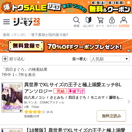
検索
はじめて
カート
ログイン
会員登録
漫画（マンガ）・電子書籍が国内最大級!!
絞り込む
並べ替え:
「四日まぐろ」の検索結果
7件中 1～7件を表示
異世界でXLサイズの王子と極上溺愛エッチBL
アンソロジー
白八木ノコシ
/
さとみち
/
四日まぐろ
/
モニカマ
/
藤咲もえ
/
ア
BLマンガ、COMICアスティル
1巻
720pt
(4.4)
無料立読み
投稿数22件
【18禁版】異世界でXLサイズの王子と極上溺愛