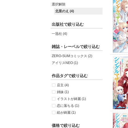
選択解除
北里のえ (4)
出版社で絞り込む
一迅社 (4)
雑誌・レーベルで絞り込む
ZERO-SUMコミックス (2)
アイリスNEO (1)
作品タグで絞り込む
店主 (4)
姉妹 (1)
イラストが綺麗 (1)
恋に落ちる (1)
絵が綺麗 (1)
価格で絞り込む