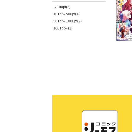
～100pt(2)
101pt～500pt(1)
501pt～1000pt(2)
1001pt～(1)