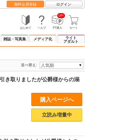
無料会員登録
ログイン
UP!
はじめて
ヘルプ
PT購入
カート
ライト
雑誌・写真集
メディア化
アダルト
並べ替え:
を引き取りましたが公爵様からの溺
購入ページへ
立読み増量中