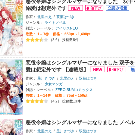
悪役令嬢はシングルマザーになりました 双子
溺愛は想定外です
作家：
北里のえ
/
双葉はづき
ジャンル：
ライトノベル
雑誌・レーベル：
アイリスNEO
巻数：
1～3巻
価格： 650pt～1,400pt
（3.6） 投稿数8件
悪役令嬢はシングルマザーになりました 双子
愛は想定外です 【連載版】
作家：
星川きづき
/
北里のえ
/
双葉はづき
ジャンル：
少女マンガ
雑誌・レーベル：
ZERO-SUMコミックス
巻数：
1～14巻
価格： 75pt～150pt
（4.2） 投稿数13件
悪役令嬢はシングルマザーになりました ノベル
作家：
北里のえ
/
星川きづき
/
双葉はづき