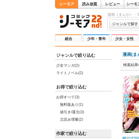
シーモア
読み放題
レビュー
シーモ
漫画（まんが）・
ジャンルで探す
総合
少年・青年
少女・女性
漫画(ま
ジャンルで絞り込む
検索結果
少女マンガ(2)
ライトノベル(2)
お得で絞り込む
お得すべて(3)
無料版あり(1)
値引き/還元(3)
立読み増量(2)
作家で絞り込む