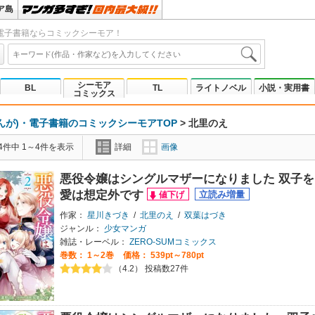
ア島
電子書籍ならコミックシーモア！
シーモア
BL
TL
ライトノベル
小説・実用書
コミックス
んが)・電子書籍のコミックシーモアTOP
>
北里のえ
4件中 1～4件を表示
詳細
画像
悪役令嬢はシングルマザーになりました 双子
愛は想定外です
作家：
星川きづき
/
北里のえ
/
双葉はづき
ジャンル：
少女マンガ
雑誌・レーベル：
ZERO-SUMコミックス
巻数：
1～2巻
価格： 539pt～780pt
（4.2） 投稿数27件