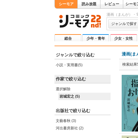
シーモア
読み放題
レビュー
シーモ
漫画（まんが）・
ジャンルで探す
総合
少年・青年
少女・女性
漫画(ま
ジャンルで絞り込む
検索結果
小説・実用書(5)
作家で絞り込む
選択解除
岩城宏之 (5)
出版社で絞り込む
文藝春秋 (3)
河出書房新社 (2)