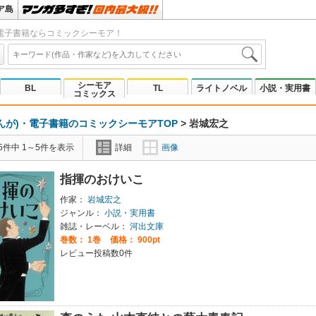
ア島
電子書籍ならコミックシーモア！
シーモア
BL
TL
ライトノベル
小説・実用書
コミックス
んが)・電子書籍のコミックシーモアTOP
>
岩城宏之
5件中 1～5件を表示
詳細
画像
指揮のおけいこ
作家：
岩城宏之
ジャンル：
小説・実用書
雑誌・レーベル：
河出文庫
巻数：
1巻
価格： 900pt
レビュー投稿数0件