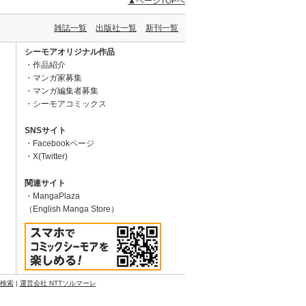
▲ページTOPへ
雑誌一覧
出版社一覧
新刊一覧
シーモアオリジナル作品
作品紹介
マンガ家募集
マンガ編集者募集
シーモアコミックス
SNSサイト
Facebookページ
X(Twitter)
関連サイト
MangaPlaza
（English Manga Store）
N検索
|
運営会社 NTTソルマーレ