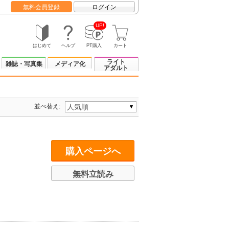
無料会員登録
ログイン
UP!
はじめて
ヘルプ
PT購入
カート
ライト
雑誌・写真集
メディア化
アダルト
並べ替え:
購入ページへ
無料立読み