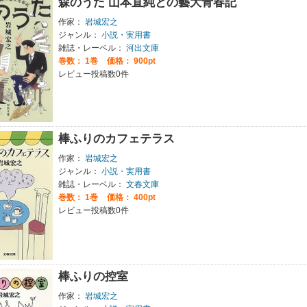
森のうた 山本直純との藝大青春記
作家：
岩城宏之
ジャンル：
小説・実用書
雑誌・レーベル：
河出文庫
巻数：
1巻
価格： 900pt
レビュー投稿数0件
棒ふりのカフェテラス
作家：
岩城宏之
ジャンル：
小説・実用書
雑誌・レーベル：
文春文庫
巻数：
1巻
価格： 400pt
レビュー投稿数0件
棒ふりの控室
作家：
岩城宏之