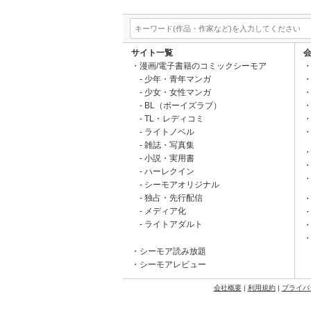
サイト一覧
漫画/電子書籍のコミックシーモア
少年・青年マンガ
少女・女性マンガ
BL（ボーイズラブ）
TL・レディコミ
ライトノベル
雑誌・写真集
小説・実用書
ハーレクイン
シーモアオリジナル
独占・先行配信
メディア化
ライトアダルト
シーモア読み放題
シーモアレビュー
会社概要
|
利用規約
|
プライバ