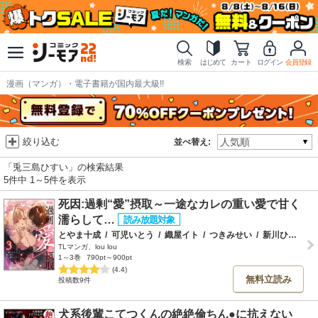
検索
はじめて
カート
ログイン
会員登録
漫画（マンガ）・電子書籍が国内最大級!!
絞り込む
並べ替え:
「兎三島ひすい」の検索結果
5件中 1～5件を表示
死因:過剰“愛”摂取～一途なカレの重い愛で甘く
濡らして…
とやま十成
/
可児いとう
/
織屋イト
/
つきみせい
/
新川ひより
/
TLマンガ、lou lou
1～3巻
790pt～900pt
(4.4)
無料立読み
投稿数9件
犬系後輩こてつくんの絶絶倫ちん●に抗えない