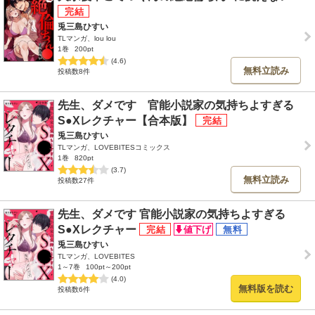
兎三島ひすい
TLマンガ、lou lou
1巻
200pt
(4.6)
無料立読み
投稿数8件
先生、ダメです 官能小説家の気持ちよすぎる
S●Xレクチャー【合本版】
兎三島ひすい
TLマンガ、LOVEBITESコミックス
1巻
820pt
(3.7)
無料立読み
投稿数27件
先生、ダメです 官能小説家の気持ちよすぎる
S●Xレクチャー
兎三島ひすい
TLマンガ、LOVEBITES
1～7巻
100pt～200pt
(4.0)
無料版を読む
投稿数6件