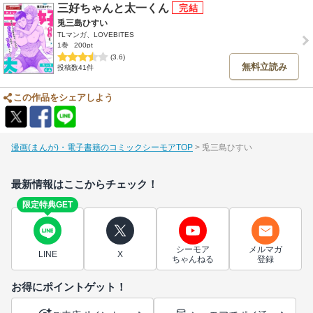
三好ちゃんと太一くん
兎三島ひすい
TLマンガ、LOVEBITES
1巻
200pt
(3.6)
無料立読み
投稿数41件
この作品をシェアしよう
漫画(まんが)・電子書籍のコミックシーモアTOP
兎三島ひすい
最新情報はここからチェック！
限定特典GET
シーモア
メルマガ
LINE
X
ちゃんねる
登録
お得にポイントゲット！