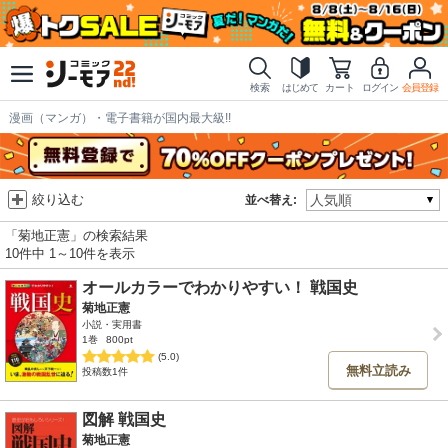
検索
はじめて
カート
ログイン
会員登録
漫画（マンガ）・電子書籍が国内最大級!!
絞り込む
並べ替え:
「菊地正憲」の検索結果
10件中 1～10件を表示
オールカラーでわかりやすい！ 戦国史
菊地正憲
小説・実用書
1巻
800pt
(5.0)
無料立読み
投稿数1件
図解 戦国史
菊地正憲