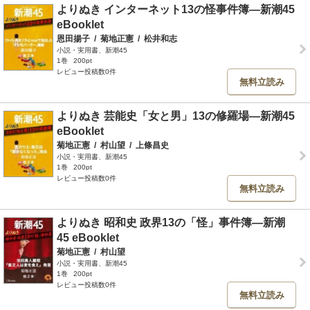
よりぬき インターネット13の怪事件簿―新潮45
eBooklet
恩田揚子
/
菊地正憲
/
松井和志
小説・実用書、新潮45
1巻
200pt
レビュー投稿数0件
無料立読み
よりぬき 芸能史「女と男」13の修羅場―新潮45
eBooklet
菊地正憲
/
村山望
/
上條昌史
小説・実用書、新潮45
1巻
200pt
レビュー投稿数0件
無料立読み
よりぬき 昭和史 政界13の「怪」事件簿―新潮
45 eBooklet
菊地正憲
/
村山望
小説・実用書、新潮45
1巻
200pt
レビュー投稿数0件
無料立読み