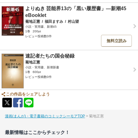
よりぬき 芸能界13の「黒い履歴書」―新潮45
eBooklet
菊地正憲
/
福田ますみ
/
村山望
小説・実用書、新潮45
1巻
200pt
レビュー投稿数0件
無料立読み
速記者たちの国会秘録
菊地正憲
小説・実用書、新潮新書
1巻
600pt
レビュー投稿数0件
この作品をシェアしよう
漫画(まんが)・電子書籍のコミックシーモアTOP
菊地正憲
最新情報はここからチェック！