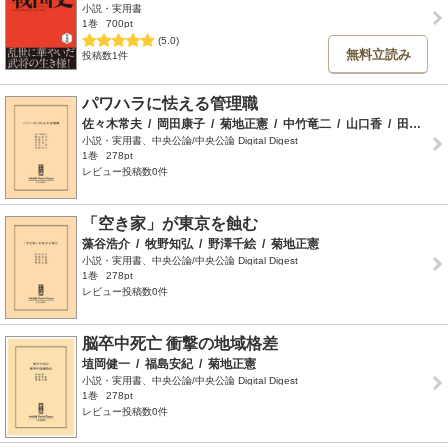
小説・実用書
1巻
700pt
(5.0)
無料立読み
投稿数1件
パワハラに怯える管理職
佐々木常夫
/
岡田康子
/
菊地正憲
/
中竹竜二
/
山口香
/
田臥勇太
小説・実用書、中央公論/中央公論 Digital Digest
1巻
278pt
レビュー投稿数0件
「空き家」が東京を蝕む
藻谷浩介
/
牧野知弘
/
野澤千絵
/
菊地正憲
小説・実用書、中央公論/中央公論 Digital Digest
1巻
278pt
レビュー投稿数0件
脳卒中死亡 衝撃の地域格差
埴岡健一
/
福島安紀
/
菊地正憲
小説・実用書、中央公論/中央公論 Digital Digest
1巻
278pt
レビュー投稿数0件