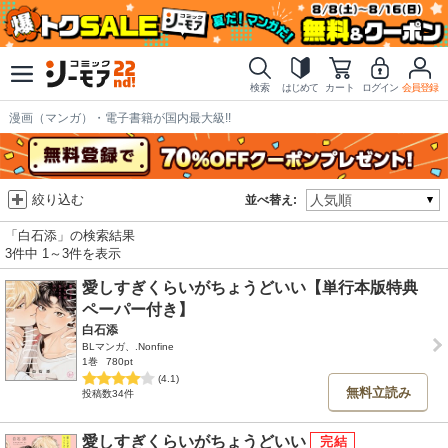
検索
はじめて
カート
ログイン
会員登録
漫画（マンガ）・電子書籍が国内最大級!!
絞り込む
並べ替え:
「白石添」の検索結果
3件中 1～3件を表示
愛しすぎくらいがちょうどいい【単行本版特典
ペーパー付き】
白石添
BLマンガ、.Nonfine
1巻
780pt
(4.1)
無料立読み
投稿数34件
愛しすぎくらいがちょうどいい