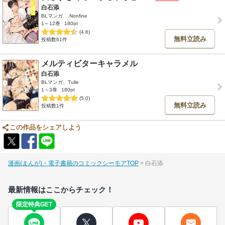
白石添
BLマンガ、.Nonfine
1～12巻
180pt
(4.6)
無料立読み
投稿数61件
メルティビターキャラメル
白石添
BLマンガ、Tulle
1～3巻
180pt
(5.0)
無料立読み
投稿数1件
この作品をシェアしよう
漫画(まんが)・電子書籍のコミックシーモアTOP
白石添
最新情報はここからチェック！
限定特典GET