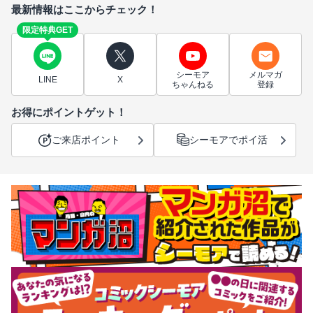
最新情報はここからチェック！
限定特典GET
シーモア
メルマガ
LINE
X
ちゃんねる
登録
お得にポイントゲット！
ご来店ポイント
シーモアでポイ活