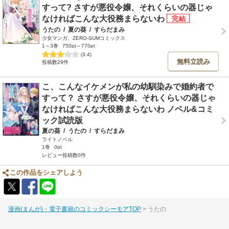
すって? さすが悪役令嬢、それくらいの器じゃ
なければこんな大役務まらないわ
うたの
/
夏の葵
/
すらだまみ
少女マンガ、ZERO-SUMコミックス
1～3巻
750pt～770pt
(3.4)
無料立読み
投稿数29件
こ、こんなイケメンが私の幼馴染みで婚約者で
すって？ さすが悪役令嬢、それくらいの器じゃ
なければこんな大役務まらないわ ノベル&コミ
ック試読版
夏の葵
/
うたの
/
すらだまみ
ライトノベル
1巻
0pt
レビュー投稿数0件
この作品をシェアしよう
漫画(まんが)・電子書籍のコミックシーモアTOP
うたの