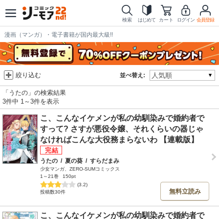
検索
はじめて
カート
ログイン
会員登録
漫画（マンガ）・電子書籍が国内最大級!!
絞り込む
並べ替え:
「うたの」の検索結果
3件中 1～3件を表示
こ、こんなイケメンが私の幼馴染みで婚約者で
すって? さすが悪役令嬢、それくらいの器じゃ
なければこんな大役務まらないわ 【連載版】
うたの
/
夏の葵
/
すらだまみ
少女マンガ、ZERO-SUMコミックス
1～21巻
150pt
(3.2)
無料立読み
投稿数30件
こ、こんなイケメンが私の幼馴染みで婚約者で