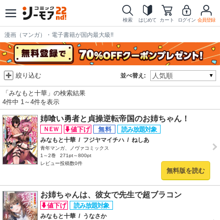
検索
はじめて
カート
ログイン
会員登録
漫画（マンガ）・電子書籍が国内最大級!!
絞り込む
並べ替え:
「みなもと十華」の検索結果
4件中 1～4件を表示
姉喰い勇者と貞操逆転帝国のお姉ちゃん！
みなもと十華
/
フジヤマイチハ
/
ねしあ
青年マンガ、ノヴァコミックス
1～2巻
271pt～800pt
レビュー投稿数0件
無料版を読む
お姉ちゃんは、彼女で先生で超ブラコン
みなもと十華
/
うなさか