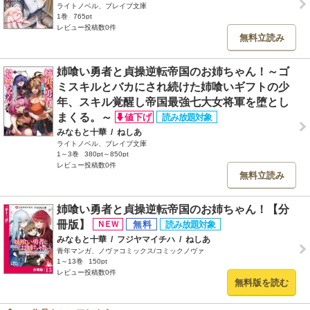
ライトノベル、ブレイブ文庫
1巻
765pt
レビュー投稿数0件
無料立読み
姉喰い勇者と貞操逆転帝国のお姉ちゃん！～ゴ
ミスキルとバカにされ続けた姉喰いギフトの少
年、スキル覚醒し帝国最強七大女将軍を堕とし
まくる。～
みなもと十華
/
ねしあ
ライトノベル、ブレイブ文庫
1～3巻
380pt～850pt
レビュー投稿数0件
無料立読み
姉喰い勇者と貞操逆転帝国のお姉ちゃん！【分
冊版】
みなもと十華
/
フジヤマイチハ
/
ねしあ
青年マンガ、ノヴァコミックス/コミックノヴァ
1～13巻
150pt
レビュー投稿数0件
無料版を読む