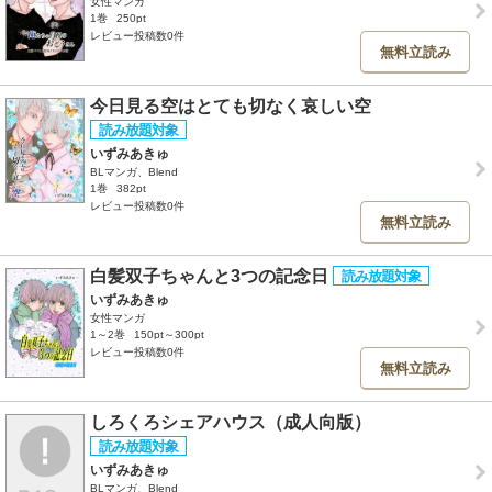
女性マンガ
1巻
250pt
レビュー投稿数0件
無料立読み
今日見る空はとても切なく哀しい空
いずみあきゅ
BLマンガ、Blend
1巻
382pt
レビュー投稿数0件
無料立読み
白髪双子ちゃんと3つの記念日
いずみあきゅ
女性マンガ
1～2巻
150pt～300pt
レビュー投稿数0件
無料立読み
しろくろシェアハウス（成人向版）
いずみあきゅ
BLマンガ、Blend