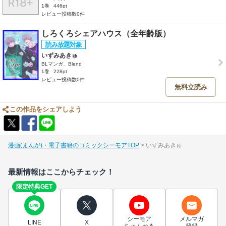
1巻
446pt
レビュー投稿数0件
しろくろシェアハウス（全年齢版）
いずみあきゅ
BLマンガ、Blend
1巻
228pt
レビュー投稿数0件
無料立読み
この作品をシェアしよう
漫画(まんが)・電子書籍のコミックシーモアTOP
いずみあきゅ
最新情報はここからチェック！
限定特典GET
シーモア
メルマガ
LINE
X