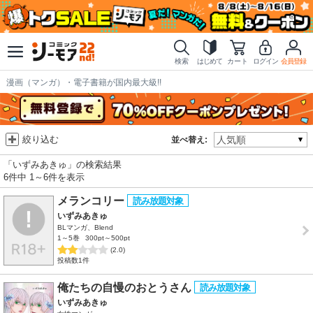
検索
はじめて
カート
ログイン
会員登録
漫画（マンガ）・電子書籍が国内最大級!!
絞り込む
並べ替え:
「いずみあきゅ」の検索結果
6件中 1～6件を表示
メランコリー
いずみあきゅ
BLマンガ、Blend
1～5巻
300pt～500pt
(2.0)
投稿数1件
俺たちの自慢のおとうさん
いずみあきゅ