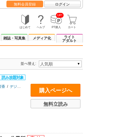
無料会員登録
ログイン
UP!
はじめて
ヘルプ
PT購入
カート
ライト
雑誌・写真集
メディア化
アダルト
並べ替え:
梨香
/
デジタル職人
購入ページへ
無料立読み