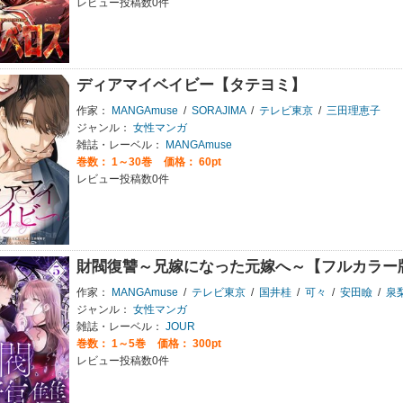
レビュー投稿数0件
ディアマイベイビー【タテヨミ】
作家：
MANGAmuse
/
SORAJIMA
/
テレビ東京
/
三田理恵子
ジャンル：
女性マンガ
雑誌・レーベル：
MANGAmuse
巻数：
1～30巻
価格： 60pt
レビュー投稿数0件
財閥復讐～兄嫁になった元嫁へ～【フルカラー
作家：
MANGAmuse
/
テレビ東京
/
国井桂
/
可々
/
安田瞼
/
泉
ジャンル：
女性マンガ
雑誌・レーベル：
JOUR
巻数：
1～5巻
価格： 300pt
レビュー投稿数0件