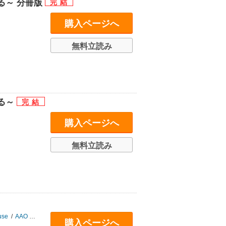
る～ 分冊版
購入ページへ
無料立読み
る～
購入ページへ
無料立読み
se
/
AAO Project
/
エトワール編集部
購入ページへ