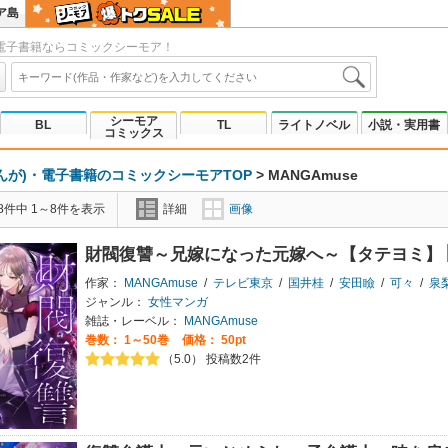
ア島
電子書籍ならコミックシーモア！
シーモア
BL
TL
ライトノベル
小説・実用書
コミックス
んが)・電子書籍のコミックシーモアTOP
>
MANGAmuse
8件中 1～8件を表示
詳細
画像
財閥復讐～兄嫁になった元嫁へ～【タテヨミ】
作家：
MANGAmuse
/
テレビ東京
/
国井桂
/
安田瞼
/
可々
/
泉
ジャンル：
女性マンガ
雑誌・レーベル：
MANGAmuse
巻数：
1～50巻
価格： 50pt
（5.0） 投稿数2件