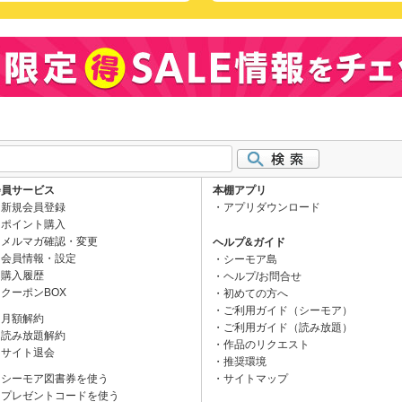
会員サービス
本棚アプリ
新規会員登録
アプリダウンロード
ポイント購入
メルマガ確認・変更
ヘルプ&ガイド
会員情報・設定
シーモア島
購入履歴
ヘルプ/お問合せ
クーポンBOX
初めての方へ
ご利用ガイド（シーモア）
月額解約
ご利用ガイド（読み放題）
読み放題解約
作品のリクエスト
サイト退会
推奨環境
シーモア図書券を使う
サイトマップ
プレゼントコードを使う