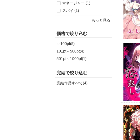
マネージャー (1)
スパイ (1)
もっと見る
価格で絞り込む
～100pt(5)
101pt～500pt(4)
501pt～1000pt(1)
完結で絞り込む
完結作品すべて(4)