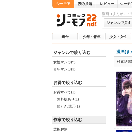
シーモア
読み放題
レビュー
シーモ
漫画（まんが）・
ジャンルで探す
総合
少年・青年
少女・女性
漫画(ま
ジャンルで絞り込む
検索結果
女性マンガ(5)
青年マンガ(3)
お得で絞り込む
お得すべて(1)
無料版あり(1)
値引き/還元(1)
作家で絞り込む
選択解除