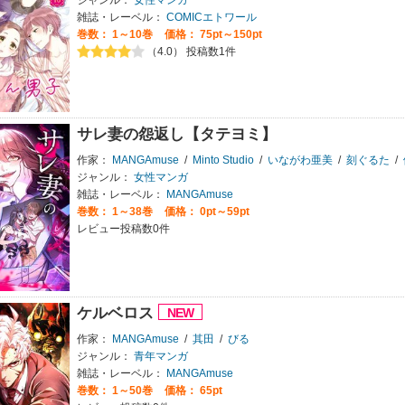
ジャンル：
女性マンガ
雑誌・レーベル：
COMICエトワール
巻数：
1～10巻
価格： 75pt～150pt
（4.0） 投稿数1件
サレ妻の怨返し【タテヨミ】
作家：
MANGAmuse
/
Minto Studio
/
いながわ亜美
/
刻ぐるた
/
ジャンル：
女性マンガ
雑誌・レーベル：
MANGAmuse
巻数：
1～38巻
価格： 0pt～59pt
レビュー投稿数0件
ケルベロス
作家：
MANGAmuse
/
其田
/
びる
ジャンル：
青年マンガ
雑誌・レーベル：
MANGAmuse
巻数：
1～50巻
価格： 65pt