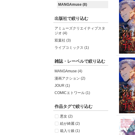
MANGAmuse (8)
出版社で絞り込む
アミューズクリエイティブスタ
ジオ (4)
双葉社 (3)
ライブコミックス (1)
雑誌・レーベルで絞り込む
MANGAmuse (4)
漫画アクション (2)
JOUR (1)
COMICエトワール (1)
作品タグで絞り込む
悪女 (2)
絵が綺麗 (2)
箱入り娘 (1)