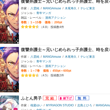
復讐弁護士～元いじめられっ子弁護士、時を戻
作家：
八雲純
/
MANGAmuse
/
木尾寿久
/
テレビ東京
ジャンル：
青年マンガ
雑誌・レーベル：
漫画アクション
巻数：
1～15巻
価格： 200pt
（4.8） 投稿数4件
復讐弁護士～元いじめられっ子弁護士、時を戻
作家：
八雲純
/
MANGAmuse
/
木尾寿久
/
テレビ東京
ジャンル：
青年マンガ
雑誌・レーベル：
漫画アクション
巻数：
1～7巻
価格： 450pt～600pt
（4.5） 投稿数2件
ふとん男子
作家：
桜庭ゆい
/
MYRIAGON STUDIO
/
志島とひろ
/
MANGAmu