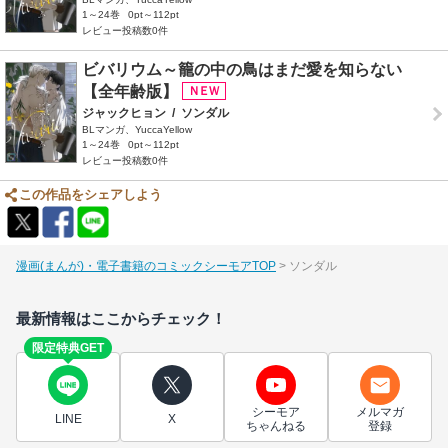
1～24巻
0pt～112pt
レビュー投稿数0件
ビバリウム～籠の中の鳥はまだ愛を知らない
【全年齢版】
ジャックヒョン
/
ソンダル
BLマンガ、YuccaYellow
1～24巻
0pt～112pt
レビュー投稿数0件
この作品をシェアしよう
漫画(まんが)・電子書籍のコミックシーモアTOP
ソンダル
最新情報はここからチェック！
限定特典GET
シーモア
メルマガ
LINE
X
ちゃんねる
登録