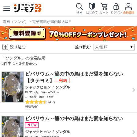
検索
はじめて
カート
ログイン
会員登録
漫画（マンガ）・電子書籍が国内最大級!!
絞り込む
並べ替え:
「ソンダル」の検索結果
3件中 1～3件を表示
ビバリウム～籠の中の鳥はまだ愛を知らない
【タテヨミ】
ジャックヒョン
/
ソンダル
BLマンガ、YuccaYellow
1～56巻
0pt～56pt
(4.7)
投稿数6件
ビバリウム～籠の中の鳥はまだ愛を知らない
ジャックヒョン
/
ソンダル
BLマンガ、YuccaYellow