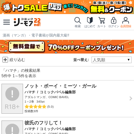
検索
はじめて
カート
ログイン
会員登録
漫画（マンガ）・電子書籍が国内最大級!!
絞り込む
並べ替え:
「ハマチ」の検索結果
5件中 1～5件を表示
ノット・ボーイ・ミーツ・ガール
ハマチ
/
コミックバベル編集部
アダルトマンガ、COMIC BAVEL
1～2巻
340pt
(5.0)
投稿数3件
彼氏のフリして！
ハマチ
/
コミックバベル編集部
アダルトマンガ、COMIC BAVEL