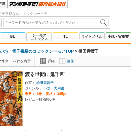
ア島
電子書籍ならコミックシーモア！
シーモア
BL
TL
ライトノベル
小説・実用書
コミックス
んが)・電子書籍のコミックシーモアTOP
>
橋田壽賀子
7件中 1～7件を表示
詳細
画像
渡る世間に鬼千匹
作家：
橋田壽賀子
ジャンル：
小説・実用書
巻数：
1巻
価格： 345pt
レビュー投稿数0件