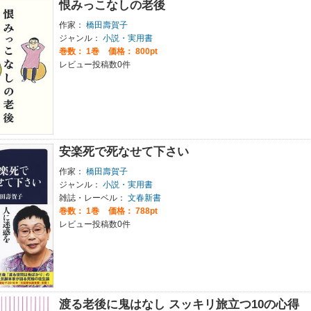
恨みっこなしの老後
作家：
橋田壽賀子
ジャンル：
小説・実用書
巻数：
1巻
価格： 800pt
レビュー投稿数0件
安楽死で死なせて下さい
作家：
橋田壽賀子
ジャンル：
小説・実用書
雑誌・レーベル：
文春新書
巻数：
1巻
価格： 788pt
レビュー投稿数0件
渡る老後に鬼はなし スッキリ旅立つ10の心得