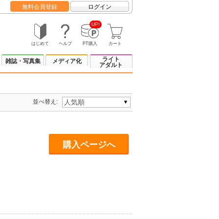
無料会員登録
ログイン
UP!
はじめて
ヘルプ
PT購入
カート
ライト
雑誌・写真集
メディア化
アダルト
並べ替え:
購入ページへ