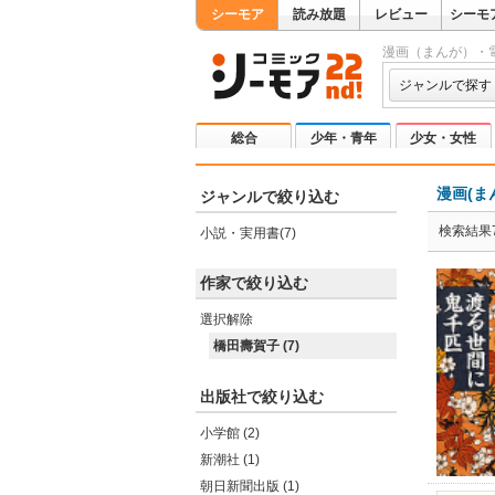
シーモア
読み放題
レビュー
シーモ
漫画（まんが）・
ジャンルで探す
総合
少年・青年
少女・女性
漫画(ま
ジャンルで絞り込む
検索結果
小説・実用書(7)
作家で絞り込む
選択解除
橋田壽賀子 (7)
出版社で絞り込む
小学館 (2)
新潮社 (1)
朝日新聞出版 (1)