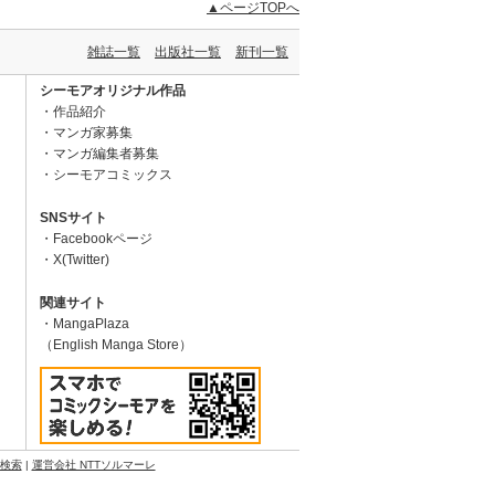
▲ページTOPへ
雑誌一覧
出版社一覧
新刊一覧
シーモアオリジナル作品
作品紹介
マンガ家募集
マンガ編集者募集
シーモアコミックス
SNSサイト
Facebookページ
X(Twitter)
関連サイト
MangaPlaza
（English Manga Store）
N検索
|
運営会社 NTTソルマーレ