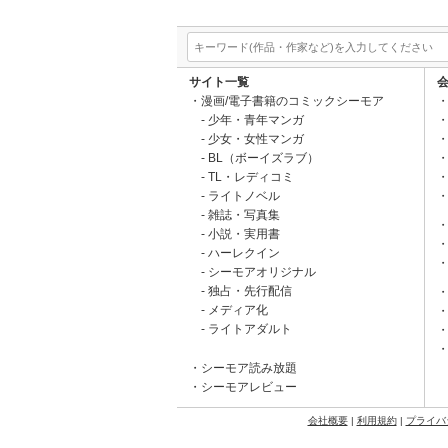
サイト一覧
漫画/電子書籍のコミックシーモア
少年・青年マンガ
少女・女性マンガ
BL（ボーイズラブ）
TL・レディコミ
ライトノベル
雑誌・写真集
小説・実用書
ハーレクイン
シーモアオリジナル
独占・先行配信
メディア化
ライトアダルト
シーモア読み放題
シーモアレビュー
会社概要
|
利用規約
|
プライバ