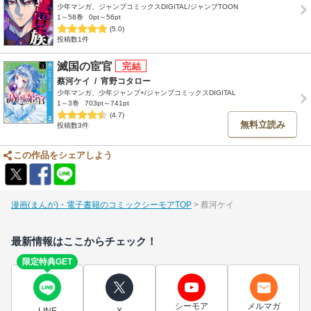
少年マンガ、ジャンプコミックスDIGITAL/ジャンプTOON
1～58巻
0pt～56pt
(5.0)
投稿数1件
滅国の宦官
蔡河ケイ
/
宵野コタロー
少年マンガ、少年ジャンプ+/ジャンプコミックスDIGITAL
1～3巻
703pt～741pt
(4.7)
無料立読み
投稿数3件
この作品をシェアしよう
漫画(まんが)・電子書籍のコミックシーモアTOP
蔡河ケイ
最新情報はここからチェック！
限定特典GET
シーモア
メルマガ