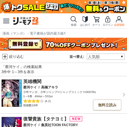
検索
はじめて
カート
ログイン
会員登録
漫画（マンガ）・電子書籍が国内最大級!!
絞り込む
並べ替え:
「蔡河ケイ」の検索結果
3件中 1～3件を表示
英雄機関
蔡河ケイ
/
高橋アキラ
少年マンガ、少年ジャンプ+/ジャンプコミックスDIGITAL
1～6巻
494pt～532pt
(4.2)
無料立読み
投稿数19件
復讐貴族【タテヨミ】
蔡河ケイ
/
集英社TOON FACTORY