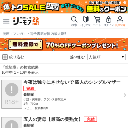
検索
はじめて
カート
ログイン
会員登録
漫画（マンガ）・電子書籍が国内最大級!!
絞り込む
並べ替え:
「鏡龍樹」の検索結果
10件中 1～10件を表示
今夜は独りにさせないで 四人のシングルマザー
鏡龍樹
小説・実用書、フランス書院文庫
1巻
700pt
レビュー投稿数0件
五人の妻母【最高の美熟女】
鏡龍樹