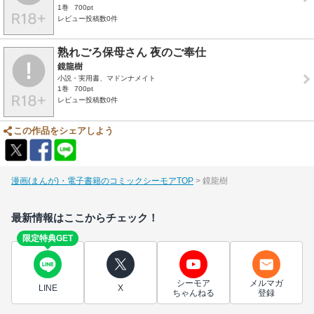
1巻
700pt
レビュー投稿数0件
熟れごろ保母さん 夜のご奉仕
鏡龍樹
小説・実用書、マドンナメイト
1巻
700pt
レビュー投稿数0件
この作品をシェアしよう
漫画(まんが)・電子書籍のコミックシーモアTOP
鏡龍樹
最新情報はここからチェック！
限定特典GET
シーモア
メルマガ
LINE
X
ちゃんねる
登録