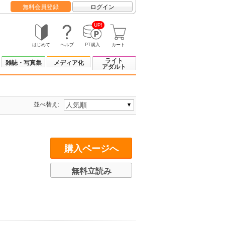
無料会員登録
ログイン
UP!
はじめて
ヘルプ
PT購入
カート
ライト
雑誌・写真集
メディア化
アダルト
並べ替え:
購入ページへ
無料立読み