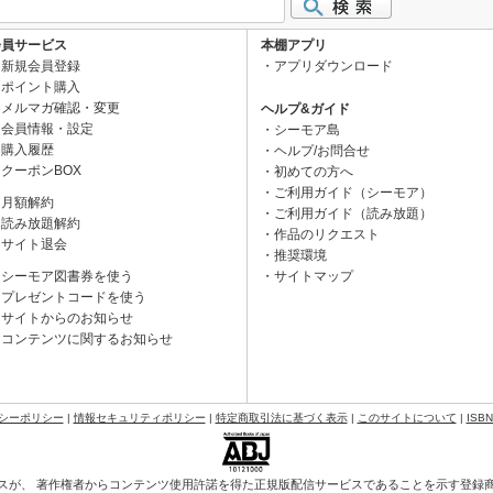
会員サービス
本棚アプリ
新規会員登録
アプリダウンロード
ポイント購入
メルマガ確認・変更
ヘルプ&ガイド
会員情報・設定
シーモア島
購入履歴
ヘルプ/お問合せ
クーポンBOX
初めての方へ
ご利用ガイド（シーモア）
月額解約
ご利用ガイド（読み放題）
読み放題解約
作品のリクエスト
サイト退会
推奨環境
シーモア図書券を使う
サイトマップ
プレゼントコードを使う
サイトからのお知らせ
コンテンツに関するお知らせ
シーポリシー
|
情報セキュリティポリシー
|
特定商取引法に基づく表示
|
このサイトについて
|
ISB
スが、 著作権者からコンテンツ使用許諾を得た正規版配信サービスであることを示す登録商標（