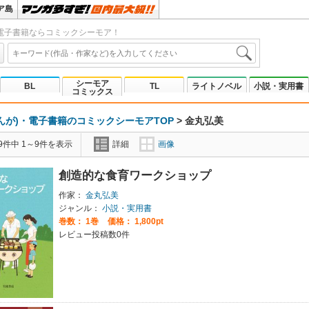
ア島
電子書籍ならコミックシーモア！
シーモア
BL
TL
ライトノベル
小説・実用書
コミックス
んが)・電子書籍のコミックシーモアTOP
>
金丸弘美
9件中 1～9件を表示
詳細
画像
創造的な食育ワークショップ
作家：
金丸弘美
ジャンル：
小説・実用書
巻数：
1巻
価格： 1,800pt
レビュー投稿数0件