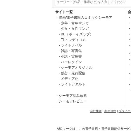
サイト一覧
漫画/電子書籍のコミックシーモア
少年・青年マンガ
少女・女性マンガ
BL（ボーイズラブ）
TL・レディコミ
ライトノベル
雑誌・写真集
小説・実用書
ハーレクイン
シーモアオリジナル
独占・先行配信
メディア化
ライトアダルト
シーモア読み放題
シーモアレビュー
会社概要
|
利用規約
|
プライバ
ABJマークは、この電子書店・電子書籍配信サービ