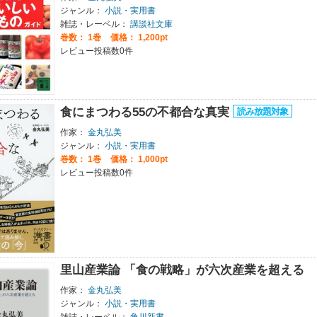
ジャンル：
小説・実用書
雑誌・レーベル：
講談社文庫
巻数：
1巻
価格： 1,200pt
レビュー投稿数0件
食にまつわる55の不都合な真実
作家：
金丸弘美
ジャンル：
小説・実用書
巻数：
1巻
価格： 1,000pt
レビュー投稿数0件
里山産業論 「食の戦略」が六次産業を超える
作家：
金丸弘美
ジャンル：
小説・実用書
雑誌・レーベル：
角川新書