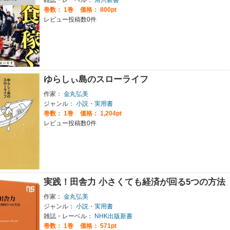
巻数：
1巻
価格： 800pt
レビュー投稿数0件
ゆらしぃ島のスローライフ
作家：
金丸弘美
ジャンル：
小説・実用書
巻数：
1巻
価格： 1,204pt
レビュー投稿数0件
実践！田舎力 小さくても経済が回る5つの方法
作家：
金丸弘美
ジャンル：
小説・実用書
雑誌・レーベル：
NHK出版新書
巻数：
1巻
価格： 571pt