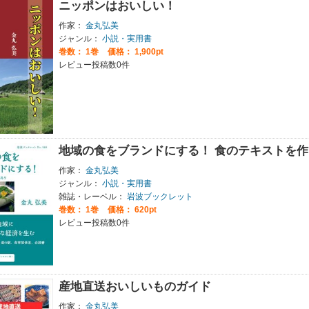
ニッポンはおいしい！
作家：
金丸弘美
ジャンル：
小説・実用書
巻数：
1巻
価格： 1,900pt
レビュー投稿数0件
地域の食をブランドにする！ 食のテキストを作
作家：
金丸弘美
ジャンル：
小説・実用書
雑誌・レーベル：
岩波ブックレット
巻数：
1巻
価格： 620pt
レビュー投稿数0件
産地直送おいしいものガイド
作家：
金丸弘美