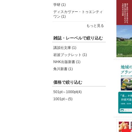
学研 (1)
ディスカヴァー・トゥエンティ
ワン (1)
もっと見る
雑誌・レーベルで絞り込む
講談社文庫 (1)
岩波ブックレット (1)
NHK出版新書 (1)
角川新書 (1)
価格で絞り込む
501pt～1000pt(4)
1001pt～(5)