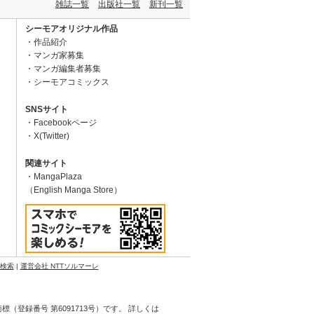
雑誌一覧
出版社一覧
新刊一覧
シーモアオリジナル作品
作品紹介
マンガ家募集
マンガ編集者募集
シーモアコミックス
SNSサイト
Facebookページ
X(Twitter)
関連サイト
MangaPlaza
（English Manga Store）
N検索
|
運営会社 NTTソルマーレ
登録番号 第6091713号）です。 詳しくは