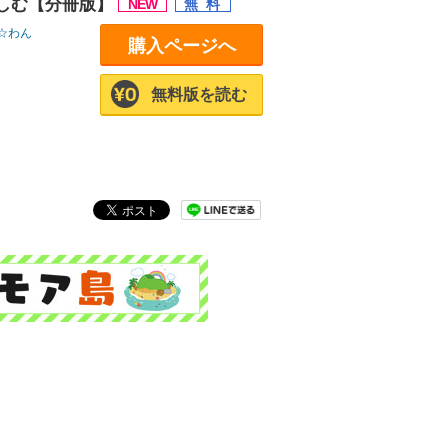
しむ【分冊版】
☆わん
購入ページへ
無料版を読む