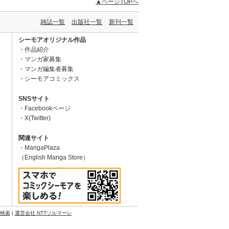
▲ページTOPへ
雑誌一覧
出版社一覧
新刊一覧
シーモアオリジナル作品
作品紹介
マンガ家募集
マンガ編集者募集
シーモアコミックス
SNSサイト
Facebookページ
X(Twitter)
関連サイト
MangaPlaza
（English Manga Store）
N検索
|
運営会社 NTTソルマーレ