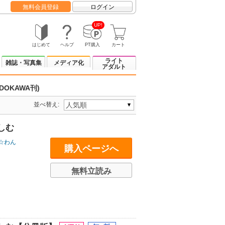
無料会員登録
ログイン
UP!
はじめて
ヘルプ
PT購入
カート
ライト
雑誌・写真集
メディア化
アダルト
DOKAWA刊)
並べ替え:
しむ
☆わん
購入ページへ
無料立読み