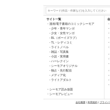
サイト一覧
漫画/電子書籍のコミックシーモア
少年・青年マンガ
少女・女性マンガ
BL（ボーイズラブ）
TL・レディコミ
ライトノベル
雑誌・写真集
小説・実用書
ハーレクイン
シーモアオリジナル
独占・先行配信
メディア化
ライトアダルト
シーモア読み放題
シーモアレビュー
会社概要
|
利用規約
|
プライバ