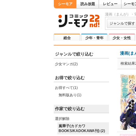
シーモア
読み放題
レビュー
シーモ
漫画（まんが）・
ジャンルで探す
総合
少年・青年
少女・女性
漫画(ま
ジャンルで絞り込む
検索結果
少女マンガ(2)
お得で絞り込む
お得すべて(1)
無料版あり(1)
作家で絞り込む
選択解除
嵐華子(カドカワ
BOOKS/KADOKAWA刊) (2)