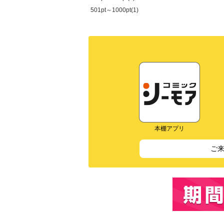
501pt～1000pt(1)
本棚アプリ
ご