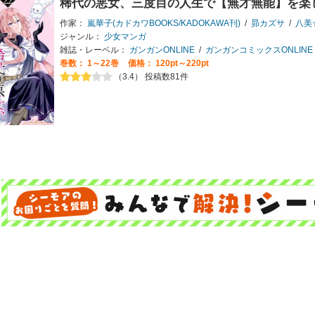
稀代の悪女、三度目の人生で【無才無能】を楽
作家：
嵐華子(カドカワBOOKS/KADOKAWA刊)
/
昴カズサ
/
八美
ジャンル：
少女マンガ
雑誌・レーベル：
ガンガンONLINE
/
ガンガンコミックスONLINE
巻数：
1～22巻
価格： 120pt～220pt
（3.4） 投稿数81件