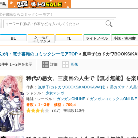
ア島
電子書籍ならコミックシーモア！
シーモア
BL
TL
ライトノベル
小説・実用書
コミックス
んが)・電子書籍のコミックシーモアTOP
>
嵐華子(カドカワBOOKS/KA
2件中 1～2件を表示
詳細
画像
稀代の悪女、三度目の人生で【無才無能】を楽
作家：
嵐華子(カドカワBOOKS/KADOKAWA刊)
/
昴カズサ
/
八美
ジャンル：
少女マンガ
雑誌・レーベル：
ガンガンONLINE
/
ガンガンコミックスONLINE
巻数：
1～3巻
価格： 700pt
（3.7） 投稿数110件