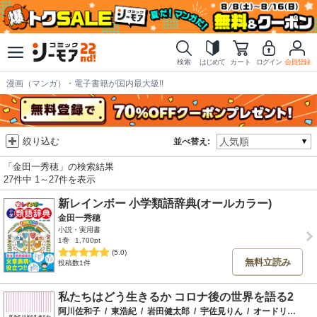
検索
はじめて
カート
ログイン
会員登録
漫画（マンガ）・電子書籍が国内最大級!!
絞り込む
並べ替え:
「金田一秀穂」の検索結果
27件中 1～27件を表示
新レインボー 小学類語辞典(オールカラー)
金田一秀穂
小説・実用書
1巻
1,700pt
(5.0)
無料立読み
投稿数1件
私たちはどう生きるか コロナ後の世界を語る2
阿川佐和子
/
東浩紀
/
岩田健太郎
/
宇佐見りん
/
オードリー・タン