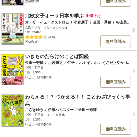
無料立読み
投稿数1件
北欧女子オーサ日本を学ぶ
オーサ・イェークストロム
/
小倉朋子
/
金田一秀穂
/
杉山美奈子
/
女性マンガ、コミックエッセイ
1巻
550pt
(4.0)
無料立読み
投稿数1件
いきものだらけのことば図鑑
金田一秀穂
/
小宮輝之
/
仁子
/
ハナイナホ
/
くさださやか
/
下間
小説・実用書
1巻
1,500pt
レビュー投稿数0件
無料立読み
わらえる！？ つかえる！！ ことわざびっくり事
典
こざきゆう
/
伊藤ハムスター
/
金田一秀穂
小説・実用書、びっくり事典
1巻
1,200pt
レビュー投稿数0件
無料立読み