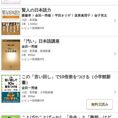
賢人の日本語力
齋藤孝
/
金田一秀穂
/
平田オリザ
/
坂東眞理子
/
金子兜太
小説・実用書
1巻
1,040pt
レビュー投稿数0件
「汚い」日本語講座
金田一秀穂
小説・実用書、新潮新書
1巻
600pt
レビュー投稿数0件
この「言い回し」で10倍差をつける（小学館新
書）
金田一秀穂
小説・実用書、小学館新書
1巻
500pt
レビュー投稿数0件
無料立読み
ことばのことばっかし 「先生」と「教師」はど