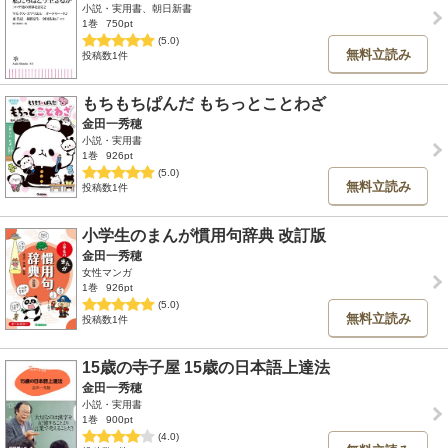
小説・実用書、朝日新書
1巻
750pt
(5.0)
無料立読み
投稿数1件
もちもちぱんだ もちっとことわざ
金田一秀穂
小説・実用書
1巻
926pt
(5.0)
無料立読み
投稿数1件
小学生のまんが慣用句辞典 改訂版
金田一秀穂
女性マンガ
1巻
926pt
(5.0)
無料立読み
投稿数1件
15歳の寺子屋 15歳の日本語上達法
金田一秀穂
小説・実用書
1巻
900pt
(4.0)