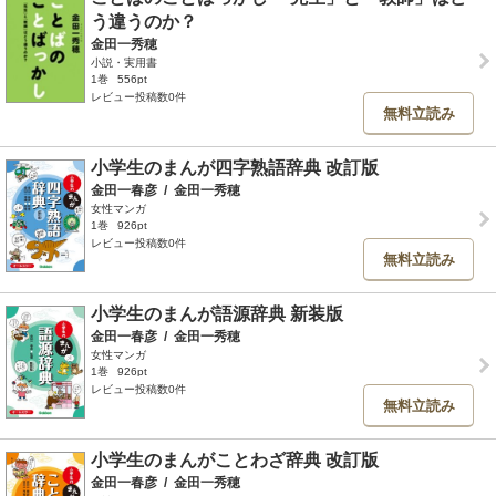
う違うのか？
金田一秀穂
小説・実用書
1巻
556pt
レビュー投稿数0件
無料立読み
小学生のまんが四字熟語辞典 改訂版
金田一春彦
/
金田一秀穂
女性マンガ
1巻
926pt
レビュー投稿数0件
無料立読み
小学生のまんが語源辞典 新装版
金田一春彦
/
金田一秀穂
女性マンガ
1巻
926pt
レビュー投稿数0件
無料立読み
小学生のまんがことわざ辞典 改訂版
金田一春彦
/
金田一秀穂