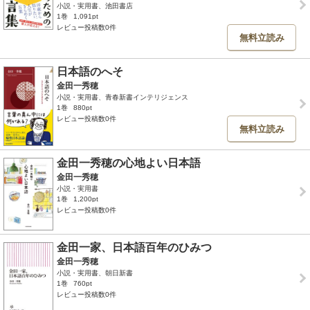
小説・実用書、池田書店
1巻
1,091pt
レビュー投稿数0件
無料立読み
日本語のへそ
金田一秀穂
小説・実用書、青春新書インテリジェンス
1巻
880pt
レビュー投稿数0件
無料立読み
金田一秀穂の心地よい日本語
金田一秀穂
小説・実用書
1巻
1,200pt
レビュー投稿数0件
金田一家、日本語百年のひみつ
金田一秀穂
小説・実用書、朝日新書
1巻
760pt
レビュー投稿数0件