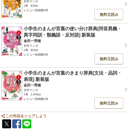
女性マンガ
1巻
926pt
レビュー投稿数0件
無料立読み
小学生のまんが言葉の使い分け辞典[同音異義・
異字同訓・類義語・反対語] 新装版
金田一秀穂
女性マンガ
1巻
926pt
レビュー投稿数0件
無料立読み
小学生のまんが言葉のきまり辞典[文法・品詞・
表現] 新装版
金田一秀穂
女性マンガ
1巻
1,000pt
レビュー投稿数0件
無料立読み
この作品をシェアしよう