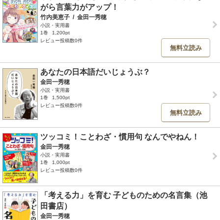
がら言葉力がアップ！
竹内美恵子
/
金田一秀穂
小説・実用書
1巻
1,200pt
レビュー投稿数0件
無料立読み
あなたの日本語だいじょうぶ？
金田一秀穂
小説・実用書
1巻
1,500pt
レビュー投稿数0件
無料立読み
ツッコミ！ことわざ・慣用句 なんでやねん！
金田一秀穂
小説・実用書
1巻
1,000pt
レビュー投稿数0件
「考える力」を育む 子どものための名言集（池
田書店）
金田一秀穂