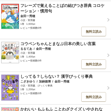
フレーズで覚えることばの結びつき辞典 コロケ
ーション・慣用句
金田一秀穂
小説・実用書
1巻
1,600pt
レビュー投稿数0件
無料立読み
コウペンちゃんとまなぶ日本の美しい言葉
るるてあ
/
金田一秀穂
小説・実用書
1巻
1,400pt
レビュー投稿数0件
無料立読み
しってる？しらない？ 漢字びっくり事典
こざきゆう
/
加納徳博
/
金田一秀穂
小説・実用書、びっくり事典
1巻
1,200pt
レビュー投稿数0件
無料立読み
かわいい もふもふ ことわざクイズ いやされな