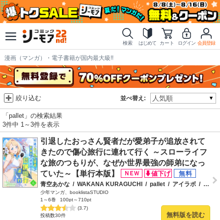
検索
はじめて
カート
ログイン
会員登録
漫画（マンガ）・電子書籍が国内最大級!!
絞り込む
並べ替え:
「pallet」の検索結果
3件中 1～3件を表示
引退したおっさん賢者だが愛弟子が追放されて
きたので傷心旅行に連れて行く ～スローライフ
な旅のつもりが、なぜか世界最強の師弟になっ
ていた～【単行本版】
青空あかな
/
WAKANA KURAGUCHI
/
pallet
/
アイラボ
/
こなせ
少年マンガ、booklistaSTUDIO
1～6巻
100pt～710pt
(3.7)
無料版を読む
投稿数30件