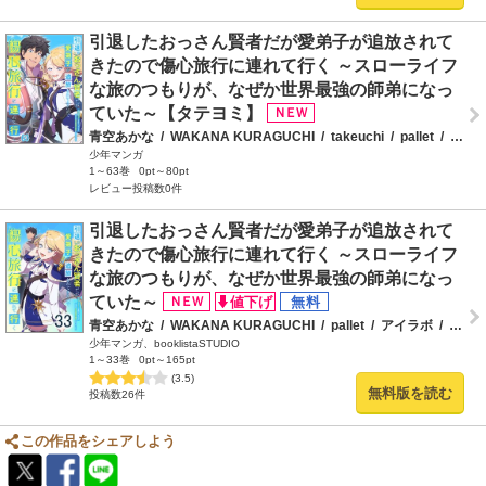
引退したおっさん賢者だが愛弟子が追放されて
きたので傷心旅行に連れて行く ～スローライフ
な旅のつもりが、なぜか世界最強の師弟になっ
ていた～【タテヨミ】
青空あかな
/
WAKANA KURAGUCHI
/
takeuchi
/
pallet
/
アイラボ
少年マンガ
1～63巻
0pt～80pt
レビュー投稿数0件
引退したおっさん賢者だが愛弟子が追放されて
きたので傷心旅行に連れて行く ～スローライフ
な旅のつもりが、なぜか世界最強の師弟になっ
ていた～
青空あかな
/
WAKANA KURAGUCHI
/
pallet
/
アイラボ
/
こなせ
少年マンガ、booklistaSTUDIO
1～33巻
0pt～165pt
(3.5)
無料版を読む
投稿数26件
この作品をシェアしよう