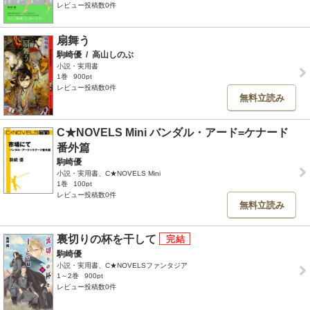
レビュー投稿数0件
扇舞う
駒崎優
/
高山しのぶ
小説・実用書
1巻
900pt
レビュー投稿数0件
無料立読み
C★NOVELS Mini バンダル・アード=ケナード
番外篇
駒崎優
小説・実用書、C★NOVELS Mini
1巻
100pt
レビュー投稿数0件
無料立読み
裏切りの杯を干して
駒崎優
小説・実用書、C★NOVELSファンタジア
1～2巻
900pt
レビュー投稿数0件