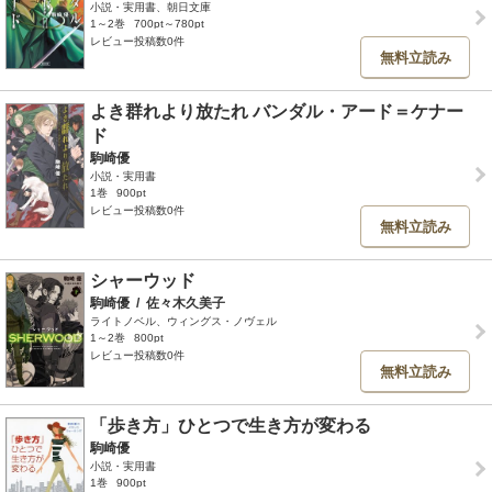
小説・実用書、朝日文庫
1～2巻
700pt～780pt
レビュー投稿数0件
無料立読み
よき群れより放たれ バンダル・アード＝ケナー
ド
駒崎優
小説・実用書
1巻
900pt
レビュー投稿数0件
無料立読み
シャーウッド
駒崎優
/
佐々木久美子
ライトノベル、ウィングス・ノヴェル
1～2巻
800pt
レビュー投稿数0件
無料立読み
「歩き方」ひとつで生き方が変わる
駒崎優
小説・実用書
1巻
900pt