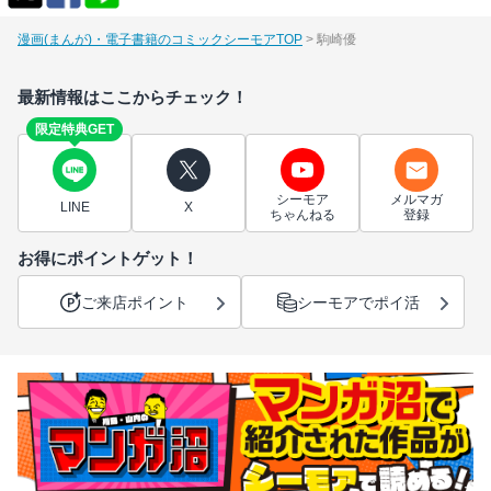
漫画(まんが)・電子書籍のコミックシーモアTOP
駒崎優
最新情報はここからチェック！
限定特典GET
シーモア
メルマガ
LINE
X
ちゃんねる
登録
お得にポイントゲット！
ご来店ポイント
シーモアでポイ活