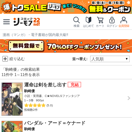
検索
はじめて
カート
ログイン
会員登録
漫画（マンガ）・電子書籍が国内最大級!!
絞り込む
並べ替え:
「駒崎優」の検索結果
11件中 1～11件を表示
運命は剣を差し出す
駒崎優
小説・実用書、C★NOVELSファンタジア
1～3巻
900pt
(5.0)
投稿数2件
バンダル・アード＝ケナード
駒崎優