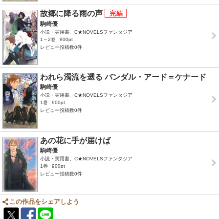
故郷に降る雨の声
駒崎優
小説・実用書、C★NOVELSファンタジア
1～2巻
900pt
レビュー投稿数0件
われら濁流を遡る バンダル・アード＝ケナード
駒崎優
小説・実用書、C★NOVELSファンタジア
1巻
900pt
レビュー投稿数0件
あの花に手が届けば
駒崎優
小説・実用書、C★NOVELSファンタジア
1巻
900pt
レビュー投稿数0件
この作品をシェアしよう