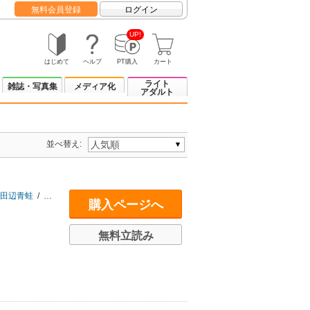
無料会員登録
ログイン
UP!
はじめて
ヘルプ
PT購入
カート
ライト
雑誌・写真集
メディア化
アダルト
並べ替え:
田辺青蛙
/
司翆々稟
/
西浦和也
/
筆者
/
沫
/
丸山政也
購入ページへ
無料立読み