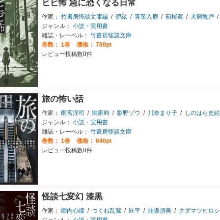
ヒビ怖 急に恐くなる日常
作家：
竹書房怪談文庫編
/
碧絃
/
青葉入鹿
/
薊桜蓮
/
犬飼亀戸
/
ジャンル：
小説・実用書
雑誌・レーベル：
竹書房怪談文庫
巻数：
1巻
価格： 780pt
レビュー投稿数0件
旅の怖い話
作家：
雨宮淳司
/
御家時
/
影野ゾウ
/
川奈まり子
/
しのはら史絵
ジャンル：
小説・実用書
雑誌・レーベル：
竹書房怪談文庫
巻数：
1巻
価格： 840pt
レビュー投稿数0件
怪談七変幻 漆黒
作家：
郷内心瞳
/
つくね乱蔵
/
匠平
/
蛙坂須美
/
クダマツヒロシ
ジャンル：
小説・実用書