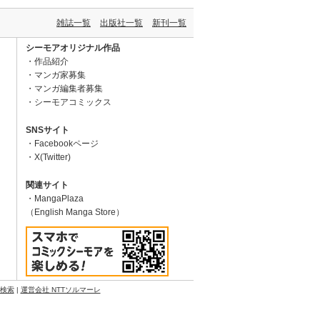
雑誌一覧
出版社一覧
新刊一覧
シーモアオリジナル作品
作品紹介
マンガ家募集
マンガ編集者募集
シーモアコミックス
SNSサイト
Facebookページ
X(Twitter)
関連サイト
MangaPlaza
（English Manga Store）
N検索
|
運営会社 NTTソルマーレ