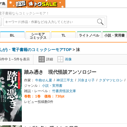
ア島
電子書籍ならコミックシーモア！
シーモア
BL
TL
ライトノベル
小説・実用書
コミックス
んが)・電子書籍のコミックシーモアTOP
>
沫
5件中 1～5件を表示
詳細
画像
踏み憑き 現代怪談アンソロジー
作家：
牛抱せん夏
/
神沼三平太
/
川奈まり子
/
クダマツヒロシ
/
ジャンル：
小説・実用書
雑誌・レーベル：
竹書房怪談文庫
巻数：
1巻
価格： 730pt
レビュー投稿数0件