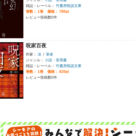
雑誌・レーベル：
竹書房怪談文庫
巻数：
1巻
価格： 780pt
レビュー投稿数0件
呪家百夜
作家：
沫
/
筆者
ジャンル：
小説・実用書
雑誌・レーベル：
竹書房怪談文庫
巻数：
1巻
価格： 820pt
レビュー投稿数0件