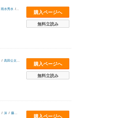
雨水秀水
/
浦宮キヨ
/
大谷雪菜
/
岡田眞弥
/
おがぴー
/
御家時
/
怪談を千話集
購入ページへ
無料立読み
/
高田公太
/
内藤駆
/
中村朔
/
久田樹生
/
筆者
/
沫
/
松岡真事
/
夕暮怪雨
/
若
購入ページへ
無料立読み
/
沫
/
藤野夏楓
購入ページへ