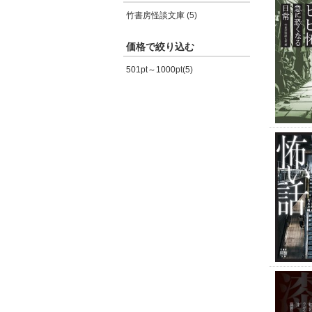
竹書房怪談文庫 (5)
価格で絞り込む
501pt～1000pt(5)