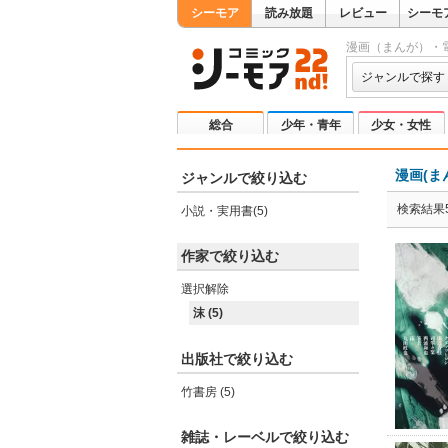
シーモア
読み放題
レビュー
シーモ
漫画（まんが）・
ジャンルで探す
総合
少年・青年
少女・女性
漫画(ま
ジャンルで絞り込む
検索結果
小説・実用書(5)
作家で絞り込む
選択解除
沫 (5)
出版社で絞り込む
竹書房 (5)
雑誌・レーベルで絞り込む