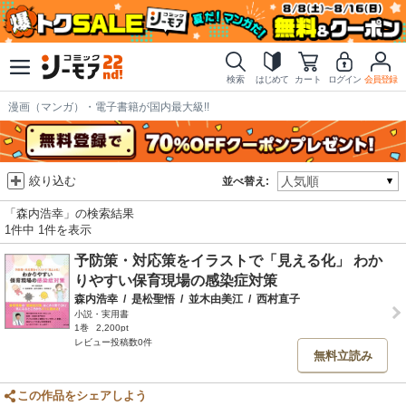
検索
はじめて
カート
ログイン
会員登録
漫画（マンガ）・電子書籍が国内最大級!!
絞り込む
並べ替え:
「森内浩幸」の検索結果
1件中 1件を表示
予防策・対応策をイラストで「見える化」 わか
りやすい保育現場の感染症対策
森内浩幸
/
是松聖悟
/
並木由美江
/
西村直子
小説・実用書
1巻
2,200pt
レビュー投稿数0件
無料立読み
この作品をシェアしよう