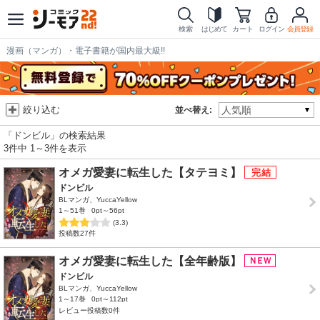
検索
はじめて
カート
ログイン
会員登録
漫画（マンガ）・電子書籍が国内最大級!!
絞り込む
並べ替え:
「ドンビル」の検索結果
3件中 1～3件を表示
オメガ愛妻に転生した【タテヨミ】
ドンビル
BLマンガ、YuccaYellow
1～51巻
0pt～56pt
(3.3)
投稿数27件
オメガ愛妻に転生した【全年齢版】
ドンビル
BLマンガ、YuccaYellow
1～17巻
0pt～112pt
レビュー投稿数0件