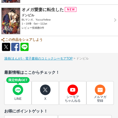
オメガ愛妻に転生した
ドンビル
BLマンガ、YuccaYellow
1～18巻
0pt～112pt
レビュー投稿数0件
この作品をシェアしよう
漫画(まんが)・電子書籍のコミックシーモアTOP
ドンビル
最新情報はここからチェック！
限定特典GET
シーモア
メルマガ
LINE
X
ちゃんねる
登録
お得にポイントゲット！