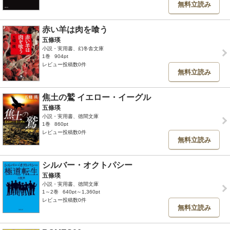
無料立読み
赤い羊は肉を喰う
五條瑛
小説・実用書、幻冬舎文庫
1巻
904pt
レビュー投稿数0件
無料立読み
焦土の鷲 イエロー・イーグル
五條瑛
小説・実用書、徳間文庫
1巻
860pt
レビュー投稿数0件
無料立読み
シルバー・オクトパシー
五條瑛
小説・実用書、徳間文庫
1～2巻
640pt～1,360pt
レビュー投稿数0件
無料立読み