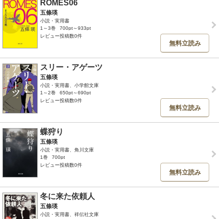
ROMES06
五條瑛
小説・実用書
1～3巻
700pt～933pt
レビュー投稿数0件
無料立読み
スリー・アゲーツ
五條瑛
小説・実用書、小学館文庫
1～2巻
650pt～690pt
レビュー投稿数0件
無料立読み
蝶狩り
五條瑛
小説・実用書、角川文庫
1巻
700pt
レビュー投稿数0件
無料立読み
冬に来た依頼人
五條瑛
小説・実用書、祥伝社文庫