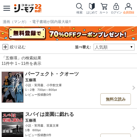
検索
はじめて
カート
ログイン
会員登録
漫画（マンガ）・電子書籍が国内最大級!!
絞り込む
並べ替え:
「五條瑛」の検索結果
11件中 1～11件を表示
パーフェクト・クオーツ
五條瑛
小説・実用書、小学館文庫
1～2巻
700pt～800pt
レビュー投稿数0件
無料立読み
スパイは楽園に戯れる
五條瑛
小説・実用書、双葉文庫
1巻
600pt
レビュー投稿数0件