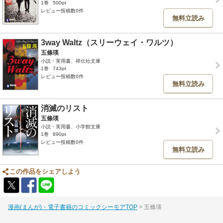
1巻
500pt
レビュー投稿数0件
無料立読み
3way Waltz（スリーウェイ・ワルツ）
五條瑛
小説・実用書、祥伝社文庫
1巻
743pt
レビュー投稿数0件
無料立読み
消滅のリスト
五條瑛
小説・実用書、小学館文庫
1巻
890pt
レビュー投稿数0件
無料立読み
この作品をシェアしよう
漫画(まんが)・電子書籍のコミックシーモアTOP
五條瑛