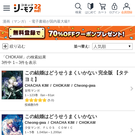
検索
はじめて
カート
ログイン
会員登録
漫画（マンガ）・電子書籍が国内最大級!!
絞り込む
並べ替え:
「CHOKAM」の検索結果
3件中 1～3件を表示
この結婚はどうせうまくいかない 完全版 【タテ
ヨミ】
CHACHA KIM
/
CHOKAM
/
Cheong-gwa
女性マンガ
1～123巻
0pt～61pt
(5.0)
投稿数5件
この結婚はどうせうまくいかない
Cheong-gwa
/
CHACHA KIM
/
CHOKAM
少女マンガ、ＦＬＯＳ ＣＯＭＩＣ
1～5巻
1,040pt～1,200pt