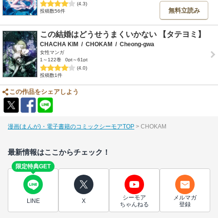
(4.3)
無料立読み
投稿数56件
この結婚はどうせうまくいかない 【タテヨミ】
CHACHA KIM
/
CHOKAM
/
Cheong-gwa
女性マンガ
1～122巻
0pt～61pt
(4.0)
投稿数1件
この作品をシェアしよう
漫画(まんが)・電子書籍のコミックシーモアTOP
CHOKAM
最新情報はここからチェック！
限定特典GET
シーモア
メルマガ
LINE
X
ちゃんねる
登録