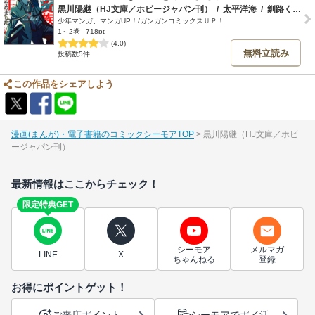
黒川陽継（HJ文庫／ホビージャパン刊）
/
太平洋海
/
釧路くき
/
d
少年マンガ、マンガUP！/ガンガンコミックスＵＰ！
1～2巻
718pt
(4.0)
無料立読み
投稿数5件
この作品をシェアしよう
漫画(まんが)・電子書籍のコミックシーモアTOP
黒川陽継（HJ文庫／ホビ
ージャパン刊）
最新情報はここからチェック！
限定特典GET
シーモア
メルマガ
LINE
X
ちゃんねる
登録
お得にポイントゲット！