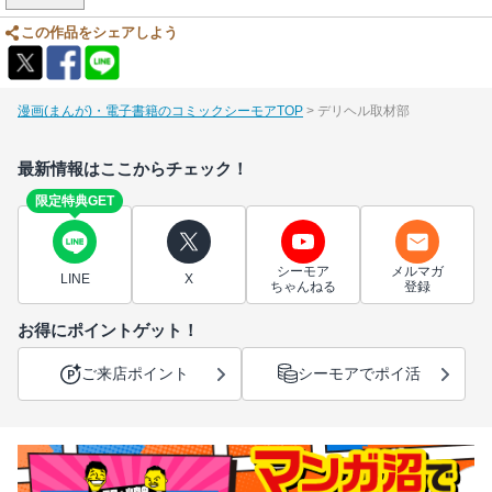
この作品をシェアしよう
漫画(まんが)・電子書籍のコミックシーモアTOP
デリヘル取材部
最新情報はここからチェック！
限定特典GET
シーモア
メルマガ
LINE
X
ちゃんねる
登録
お得にポイントゲット！
ご来店ポイント
シーモアでポイ活