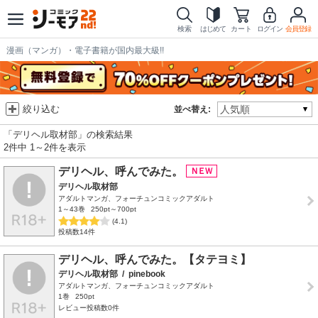
検索
はじめて
カート
ログイン
会員登録
漫画（マンガ）・電子書籍が国内最大級!!
絞り込む
並べ替え:
「デリヘル取材部」の検索結果
2件中 1～2件を表示
デリヘル、呼んでみた。
デリヘル取材部
アダルトマンガ、フォーチュンコミックアダルト
1～43巻
250pt～700pt
(4.1)
投稿数14件
デリヘル、呼んでみた。【タテヨミ】
デリヘル取材部
/
pinebook
アダルトマンガ、フォーチュンコミックアダルト
1巻
250pt
レビュー投稿数0件