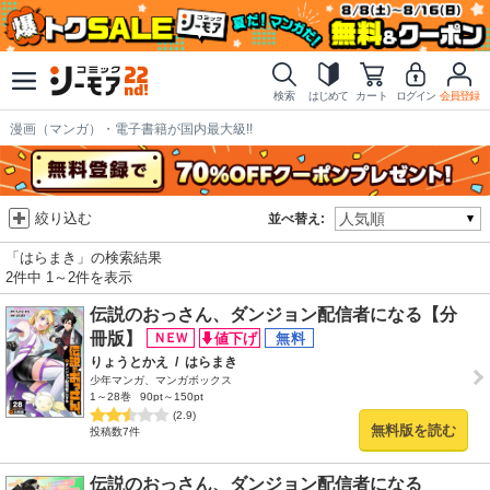
検索
はじめて
カート
ログイン
会員登録
漫画（マンガ）・電子書籍が国内最大級!!
絞り込む
並べ替え:
「はらまき」の検索結果
2件中 1～2件を表示
伝説のおっさん、ダンジョン配信者になる【分
冊版】
りょうとかえ
/
はらまき
少年マンガ、マンガボックス
1～28巻
90pt～150pt
(2.9)
無料版を読む
投稿数7件
伝説のおっさん、ダンジョン配信者になる