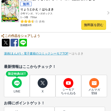
りょうとかえ
/
はらまき
少年マンガ、マンガボックス
1～3巻
750pt
(3.8)
無料版を読む
投稿数9件
この作品をシェアしよう
漫画(まんが)・電子書籍のコミックシーモアTOP
はらまき
最新情報はここからチェック！
限定特典GET
シーモア
メルマガ
LINE
X
ちゃんねる
登録
お得にポイントゲット！