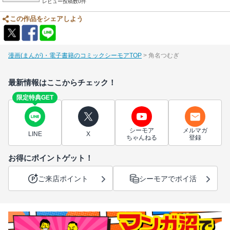
レビュー投稿数0件
この作品をシェアしよう
漫画(まんが)・電子書籍のコミックシーモアTOP
角名つむぎ
最新情報はここからチェック！
限定特典GET
シーモア
メルマガ
LINE
X
ちゃんねる
登録
お得にポイントゲット！
ご来店ポイント
シーモアでポイ活