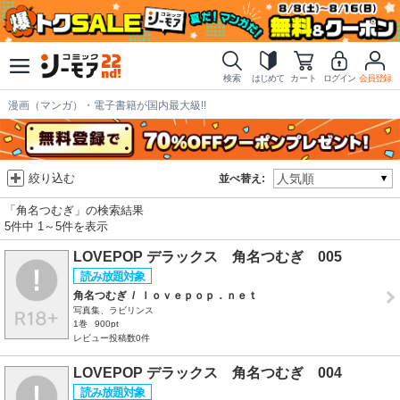
検索
はじめて
カート
ログイン
会員登録
漫画（マンガ）・電子書籍が国内最大級!!
絞り込む
並べ替え:
「角名つむぎ」の検索結果
5件中 1～5件を表示
LOVEPOP デラックス 角名つむぎ 005
角名つむぎ
/
ｌｏｖｅｐｏｐ．ｎｅｔ
写真集、ラビリンス
1巻
900pt
レビュー投稿数0件
LOVEPOP デラックス 角名つむぎ 004