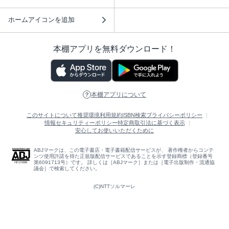
ホームアイコンを追加
本棚アプリを無料ダウンロード！
本棚アプリについて
このサイトについて
推奨環境
利用規約
ISBN検索
プライバシーポリシー
情報セキュリティーポリシー
特定商取引法に基づく表示
安心してお使いいただくために
ABJマークは、この電子書店・電子書籍配信サービスが、 著作権者からコンテ
ンツ使用許諾を得た正規版配信サービスであることを示す登録商標（登録番号
第6091713号）です。 詳しくは［ABJマーク］または［電子出版制作・流通協
議会］で検索してください。
(C)NTTソルマーレ