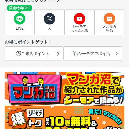
限定特典GET
シーモア
メルマガ
LINE
X
ちゃんねる
登録
お得にポイントゲット！
ご来店ポイント
シーモアでポイ活