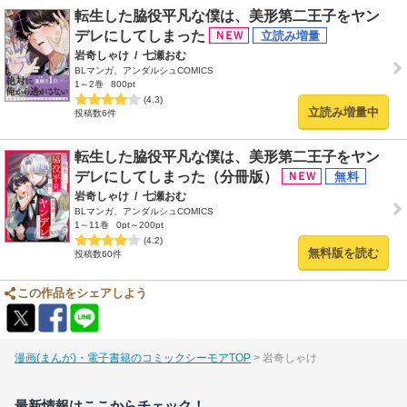
転生した脇役平凡な僕は、美形第二王子をヤン
デレにしてしまった
岩奇しゃけ
/
七瀬おむ
BLマンガ、アンダルシュCOMICS
1～2巻
800pt
(4.3)
立読み増量中
投稿数6件
転生した脇役平凡な僕は、美形第二王子をヤン
デレにしてしまった（分冊版）
岩奇しゃけ
/
七瀬おむ
BLマンガ、アンダルシュCOMICS
1～11巻
0pt～200pt
(4.2)
無料版を読む
投稿数60件
この作品をシェアしよう
漫画(まんが)・電子書籍のコミックシーモアTOP
岩奇しゃけ
最新情報はここからチェック！