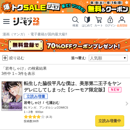
検索
はじめて
カート
ログイン
会員登録
漫画（マンガ）・電子書籍が国内最大級!!
絞り込む
並べ替え:
「岩奇しゃけ」の検索結果
3件中 1～3件を表示
転生した脇役平凡な僕は、美形第二王子をヤン
デレにしてしまった【シーモア限定版】
岩奇しゃけ
/
七瀬おむ
BLマンガ、アンダルシュCOMICS
1～2巻
900pt
(4.3)
立読み増量中
投稿数38件